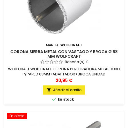
MARCA:
WOLFCRAFT
CORONA SIERRA METAL CON VASTAGO Y BROCA Ø 68
MM WOLFCRAFT
Reseña(s):
0
WOLFCRAFT WOLFCRAFT CORONA PERFORADORA METAL DURO
P/PARED 68MM+ADAPTADOR+BROCA UNIDAD
Precio
20,95 €
Añadir al carrito


En stock
¡En oferta!