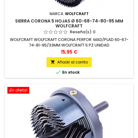
MARCA:
WOLFCRAFT
SIERRA CORONA 5 HOJAS Ø 60-68-74-80-95 MM
WOLFCRAFT
Reseña(s):
0
WOLFCRAFT WOLFCRAFT CORONA PERFOR. MAD/PLAD 60-67-
74-81-95/33MM WOLFCRAFT 5 PZ UNIDAD
Precio
15,95 €
Añadir al carrito


En stock
¡En oferta!