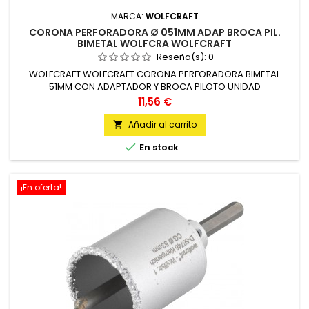
MARCA:
WOLFCRAFT
CORONA PERFORADORA Ø 051MM ADAP BROCA PIL.
BIMETAL WOLFCRA WOLFCRAFT
Reseña(s):
0
WOLFCRAFT WOLFCRAFT CORONA PERFORADORA BIMETAL
51MM CON ADAPTADOR Y BROCA PILOTO UNIDAD
Precio
11,56 €
Añadir al carrito


En stock
¡En oferta!