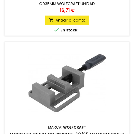
Ø035MM WOLFCRAFT UNIDAD
Precio
16,71 €
Añadir al carrito


En stock
MARCA:
WOLFCRAFT