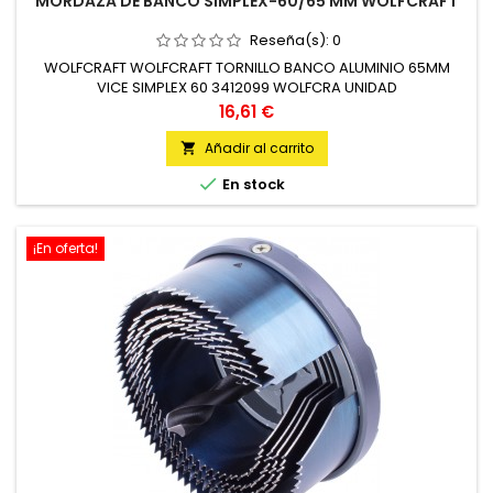
MORDAZA DE BANCO SIMPLEX-60/65 MM WOLFCRAFT
Reseña(s):
0
WOLFCRAFT WOLFCRAFT TORNILLO BANCO ALUMINIO 65MM
VICE SIMPLEX 60 3412099 WOLFCRA UNIDAD
Precio
16,61 €
Añadir al carrito


En stock
¡En oferta!