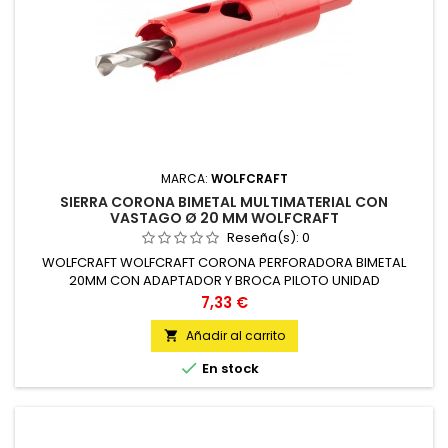
MARCA:
WOLFCRAFT
SIERRA CORONA BIMETAL MULTIMATERIAL CON
VASTAGO Ø 20 MM WOLFCRAFT
Reseña(s):
0
WOLFCRAFT WOLFCRAFT CORONA PERFORADORA BIMETAL
20MM CON ADAPTADOR Y BROCA PILOTO UNIDAD
Precio
7,33 €
Añadir al carrito


En stock