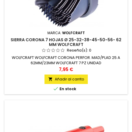
MARCA:
WOLFCRAFT
SIERRA CORONA 7 HOJAS Ø 25-32-38-45-50-56- 62
MM WOLFCRAFT
Reseña(s):
0
WOLFCRAFT WOLFCRAFT CORONA PERFOR. MAD/PLAD 25 A
62MM/23MM WOLFCRAFT 7 PZ UNIDAD
Precio
7,95 €
Añadir al carrito


En stock