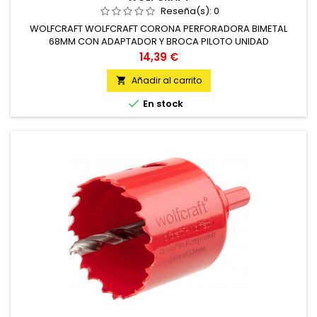
Reseña(s):
0
WOLFCRAFT WOLFCRAFT CORONA PERFORADORA BIMETAL
68MM CON ADAPTADOR Y BROCA PILOTO UNIDAD
Precio
14,39 €
Añadir al carrito


En stock