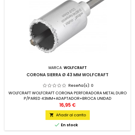
MARCA:
WOLFCRAFT
CORONA SIERRA Ø 43 MM WOLFCRAFT
Reseña(s):
0
WOLFCRAFT WOLFCRAFT CORONA PERFORADORA METAL DURO
P/PARED 43MM+ADAPTADOR+BROCA UNIDAD
Precio
16,95 €
Añadir al carrito


En stock