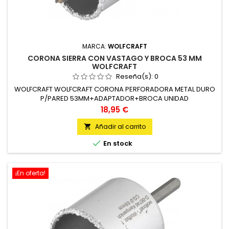
MARCA:
WOLFCRAFT
CORONA SIERRA CON VASTAGO Y BROCA 53 MM
WOLFCRAFT
Reseña(s):
0
WOLFCRAFT WOLFCRAFT CORONA PERFORADORA METAL DURO
P/PARED 53MM+ADAPTADOR+BROCA UNIDAD
Precio
18,95 €
Añadir al carrito


En stock
¡En oferta!