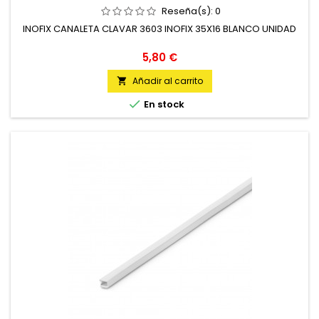
Reseña(s):
0
INOFIX CANALETA CLAVAR 3603 INOFIX 35X16 BLANCO UNIDAD
Precio
5,80 €
Añadir al carrito


En stock