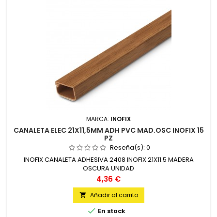
MARCA:
INOFIX
CANALETA ELEC 21X11,5MM ADH PVC MAD.OSC INOFIX 15
PZ
Reseña(s):
0
INOFIX CANALETA ADHESIVA 2408 INOFIX 21X11.5 MADERA
OSCURA UNIDAD
Precio
4,36 €
Añadir al carrito


En stock