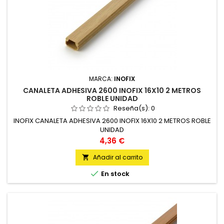
MARCA:
INOFIX
CANALETA ADHESIVA 2600 INOFIX 16X10 2 METROS
ROBLE UNIDAD
Reseña(s):
0
INOFIX CANALETA ADHESIVA 2600 INOFIX 16X10 2 METROS ROBLE
UNIDAD
Precio
4,36 €
Añadir al carrito


En stock