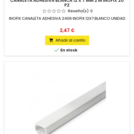
CANALETA ADHESIVA BLANCA 12 X 7 MM 2 M INOFIX 20
PZ
Reseña(s):
0
INOFIX CANALETA ADHESIVA 2406 INOFIX 12X7 BLANCO UNIDAD
Precio
2,47 €
Añadir al carrito


En stock