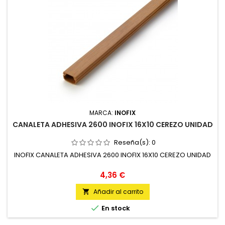
MARCA:
INOFIX
CANALETA ADHESIVA 2600 INOFIX 16X10 CEREZO UNIDAD
Reseña(s):
0
INOFIX CANALETA ADHESIVA 2600 INOFIX 16X10 CEREZO UNIDAD
Precio
4,36 €
Añadir al carrito


En stock