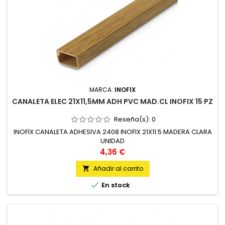
MARCA:
INOFIX
CANALETA ELEC 21X11,5MM ADH PVC MAD.CL INOFIX 15 PZ
Reseña(s):
0
INOFIX CANALETA ADHESIVA 2408 INOFIX 21X11.5 MADERA CLARA
UNIDAD
Precio
4,36 €
Añadir al carrito


En stock