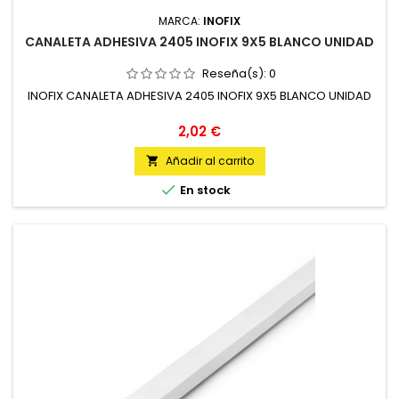
MARCA:
INOFIX
CANALETA ADHESIVA 2405 INOFIX 9X5 BLANCO UNIDAD
Reseña(s):
0
INOFIX CANALETA ADHESIVA 2405 INOFIX 9X5 BLANCO UNIDAD
Precio
2,02 €
Añadir al carrito


En stock