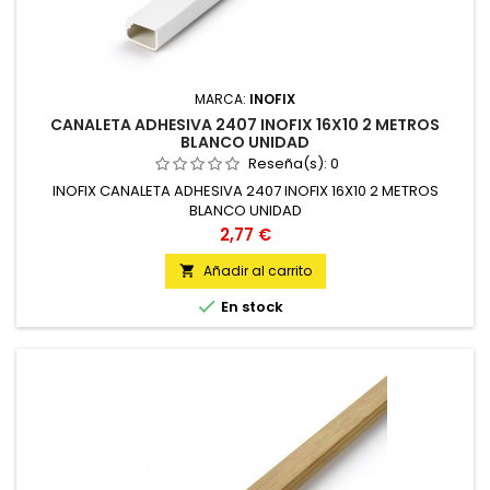
MARCA:
INOFIX
CANALETA ADHESIVA 2407 INOFIX 16X10 2 METROS
BLANCO UNIDAD
Reseña(s):
0
INOFIX CANALETA ADHESIVA 2407 INOFIX 16X10 2 METROS
BLANCO UNIDAD
Precio
2,77 €
Añadir al carrito


En stock