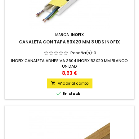
MARCA:
INOFIX
CANALETA CON TAPA 53X20 MM 8 UDS INOFIX
Reseña(s):
0
INOFIX CANALETA ADHESIVA 3604 INOFIX 53X20 MM BLANCO
UNIDAD
Precio
8,63 €
Añadir al carrito


En stock