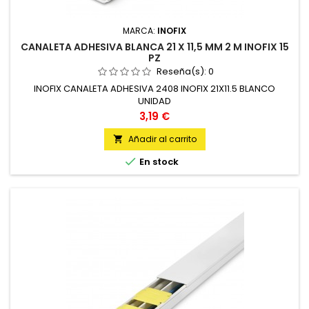
MARCA:
INOFIX
CANALETA ADHESIVA BLANCA 21 X 11,5 MM 2 M INOFIX 15
PZ
Reseña(s):
0
INOFIX CANALETA ADHESIVA 2408 INOFIX 21X11.5 BLANCO
UNIDAD
Precio
3,19 €
Añadir al carrito


En stock