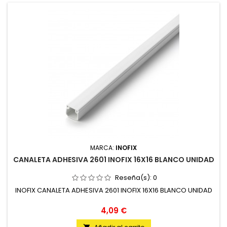
MARCA:
INOFIX
CANALETA ADHESIVA 2601 INOFIX 16X16 BLANCO UNIDAD
Reseña(s):
0
INOFIX CANALETA ADHESIVA 2601 INOFIX 16X16 BLANCO UNIDAD
Precio
4,09 €