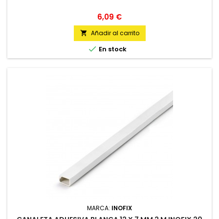
Precio
6,09 €
Añadir al carrito


En stock
MARCA:
INOFIX