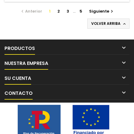
Anterior
1
2
3
…
5
Siguiente


VOLVER ARRIBA


PRODUCTOS

NUESTRA EMPRESA

SU CUENTA

CONTACTO