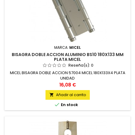
MARCA:
MICEL
BISAGRA DOBLE ACCION ALUMINIO BS10 180X133 MM
PLATA MICEL
Reseña(s):
0
MICEL BISAGRA DOBLE ACCION 57004 MICEL 180X133X4 PLATA
UNIDAD
Precio
16,08 €
Añadir al carrito


En stock