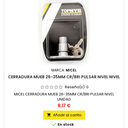
MARCA:
MICEL
CERRADURA MUEB 26-35MM CR/BRI PULSAR NIVEL NIVEL
Reseña(s):
0
MICEL CERRADURA MUEB 26-35MM CR/BRI PULSAR NIVEL
UNIDAD
Precio
8,17 €
Añadir al carrito


En stock