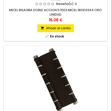
Reseña(s):
0
MICEL BISAGRA DOBLE ACCION 57003 MICEL 180X133X4 ORO
UNIDAD
Precio
16,08 €
Añadir al carrito


En stock