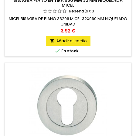
BISAGRA PIANO EN TIRA 960 MM 32 MM NIQUELADA
MICEL
Reseña(s):
0
MICEL BISAGRA DE PIANO 33206 MICEL 32X960 MM NIQUELADO
UNIDAD
Precio
3,92 €
Añadir al carrito


En stock