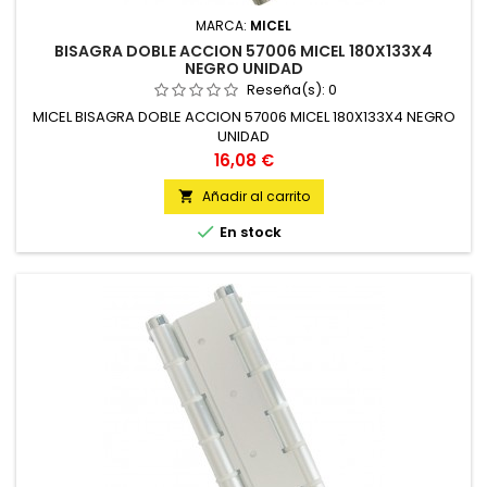
MARCA:
MICEL
BISAGRA DOBLE ACCION 57006 MICEL 180X133X4
NEGRO UNIDAD
Reseña(s):
0
MICEL BISAGRA DOBLE ACCION 57006 MICEL 180X133X4 NEGRO
UNIDAD
Precio
16,08 €
Añadir al carrito


En stock