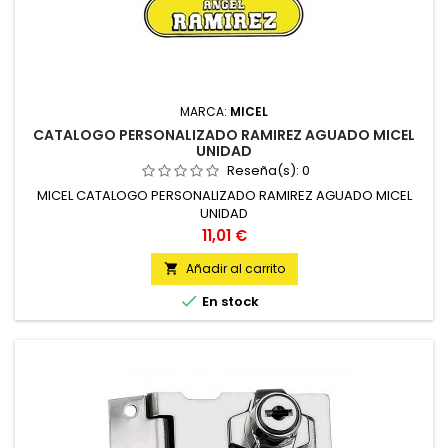
MARCA:
MICEL
CATALOGO PERSONALIZADO RAMIREZ AGUADO MICEL
UNIDAD
Reseña(s):
0
MICEL CATALOGO PERSONALIZADO RAMIREZ AGUADO MICEL
UNIDAD
Precio
11,01 €
Añadir al carrito


En stock