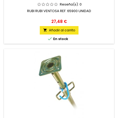
Reseña(s):
0
RUBI RUBI VENTOSA REF. 65900 UNIDAD
Precio
27,48 €
Añadir al carrito


En stock