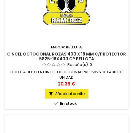
MARCA:
BELLOTA
CINCEL OCTOGONAL ROZAS 400 X 18 MM C/PROTECTOR
5825-18X400 CP BELLOTA
Reseña(s):
0
BELLOTA BELLOTA CINCEL OCTOGONAL PRO.5825-18X400 CP
UNIDAD
Precio
20,36 €
Añadir al carrito


En stock