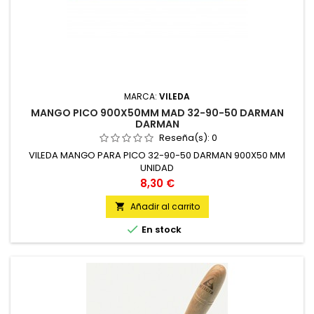
MARCA:
VILEDA
MANGO PICO 900X50MM MAD 32-90-50 DARMAN
DARMAN
Reseña(s):
0
VILEDA MANGO PARA PICO 32-90-50 DARMAN 900X50 MM
UNIDAD
Precio
8,30 €
Añadir al carrito


En stock