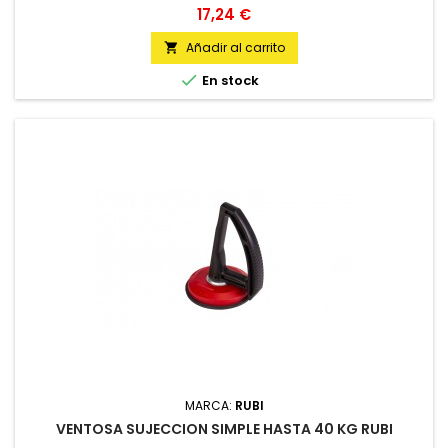
Precio
17,24 €
Añadir al carrito


En stock
MARCA:
RUBI
VENTOSA SUJECCION SIMPLE HASTA 40 KG RUBI