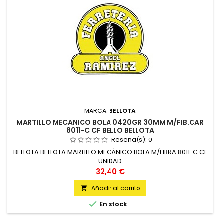
MARCA:
BELLOTA
MARTILLO MECANICO BOLA 0420GR 30MM M/FIB.CAR
8011-C CF BELLO BELLOTA
Reseña(s):
0
BELLOTA BELLOTA MARTILLO MECÁNICO BOLA M/FIBRA 8011-C CF
UNIDAD
Precio
32,40 €
Añadir al carrito


En stock