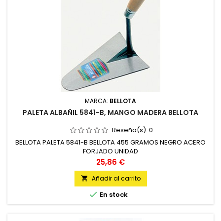
MARCA:
BELLOTA
PALETA ALBAÑIL 5841-B, MANGO MADERA BELLOTA
Reseña(s):
0
BELLOTA PALETA 5841-B BELLOTA 455 GRAMOS NEGRO ACERO
FORJADO UNIDAD
Precio
25,86 €
Añadir al carrito


En stock