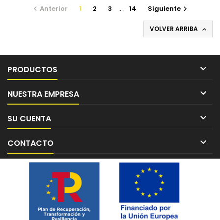
Anterior
1
2
3
…
14
Siguiente


VOLVER ARRIBA


PRODUCTOS

NUESTRA EMPRESA

SU CUENTA

CONTACTO