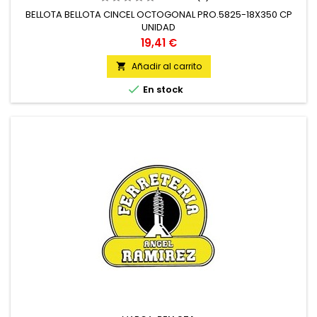
BELLOTA BELLOTA CINCEL OCTOGONAL PRO.5825-18X350 CP
UNIDAD
Precio
19,41 €
Añadir al carrito


En stock