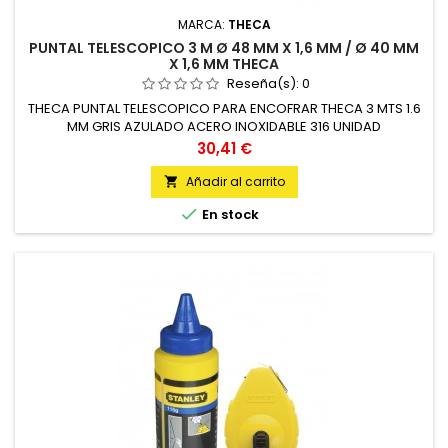
MARCA:
THECA
PUNTAL TELESCOPICO 3 M Ø 48 MM X 1,6 MM / Ø 40 MM
X 1,6 MM THECA
Reseña(s):
0
THECA PUNTAL TELESCOPICO PARA ENCOFRAR THECA 3 MTS 1.6
MM GRIS AZULADO ACERO INOXIDABLE 316 UNIDAD
Precio
30,41 €
Añadir al carrito


En stock