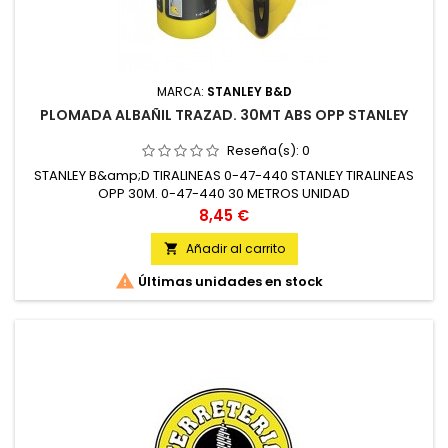
MARCA:
STANLEY B&D
PLOMADA ALBAÑIL TRAZAD. 30MT ABS OPP STANLEY
Reseña(s):
0
STANLEY B&amp;D TIRALINEAS 0-47-440 STANLEY TIRALINEAS
OPP 30M. 0-47-440 30 METROS UNIDAD
Precio
8,45 €
Añadir al carrito


Últimas unidades en stock