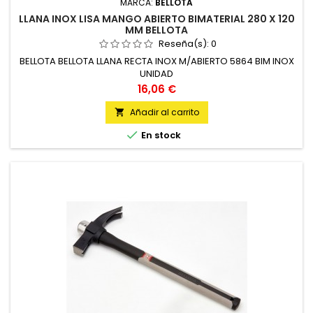
MARCA:
BELLOTA
LLANA INOX LISA MANGO ABIERTO BIMATERIAL 280 X 120
MM BELLOTA
Reseña(s):
0
BELLOTA BELLOTA LLANA RECTA INOX M/ABIERTO 5864 BIM INOX
UNIDAD
Precio
16,06 €
Añadir al carrito


En stock