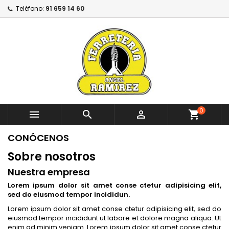
Teléfono:
91 659 14 60
0



shopping_cart
CONÓCENOS
Sobre nosotros
Nuestra empresa
Lorem ipsum dolor sit amet conse ctetur adipisicing elit,
sed do eiusmod tempor incididun.
Lorem ipsum dolor sit amet conse ctetur adipisicing elit, sed do
eiusmod tempor incididunt ut labore et dolore magna aliqua. Ut
enim ad minim veniam. Lorem ipsum dolor sit amet conse ctetur