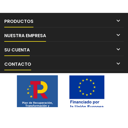

PRODUCTOS

NUESTRA EMPRESA

SU CUENTA

CONTACTO
© Copyright 2026 Ramirez Aguado S.L.. All Rights Reserved.