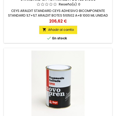
Reseña(s):
0
CEYS ARALDIT STANDARD CEYS ADHESIVO BICOMPONENTE
STANDARD 1LT+1LT ARALDIT BOTES 510502 A+B 1000 ML UNIDAD
Precio
206,62 €
Añadir al carrito


En stock