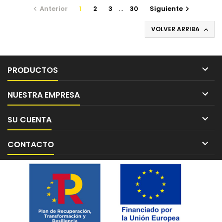
Anterior
1
2
3
…
30
Siguiente


VOLVER ARRIBA


PRODUCTOS

NUESTRA EMPRESA

SU CUENTA

CONTACTO