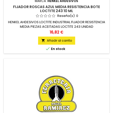
MARCA:
HENKEL AHDESIVOS
FIJADOR ROSCAS AZUL MEDIA RESISTENCIA BOTE
LOCTITE 243 10 ML
Reseña(s):
0
HENKEL AHDESIVOS LOCTITE INDUSTRIAL FIJADOR RESISTENCIA
MEDIA PIEZAS ACEITADAS LOCTITE 243 UNIDAD
Precio
16,82 €
Añadir al carrito


En stock