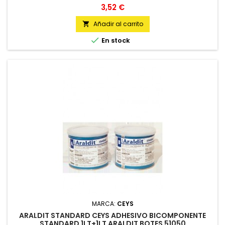
Precio
3,52 €
Añadir al carrito


En stock
MARCA:
CEYS
ARALDIT STANDARD CEYS ADHESIVO BICOMPONENTE
STANDARD 1LT+1LT ARALDIT BOTES 51050