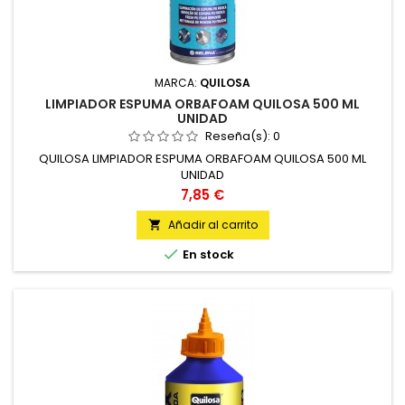
MARCA:
QUILOSA
LIMPIADOR ESPUMA ORBAFOAM QUILOSA 500 ML
UNIDAD
Reseña(s):
0
QUILOSA LIMPIADOR ESPUMA ORBAFOAM QUILOSA 500 ML
UNIDAD
Precio
7,85 €
Añadir al carrito


En stock