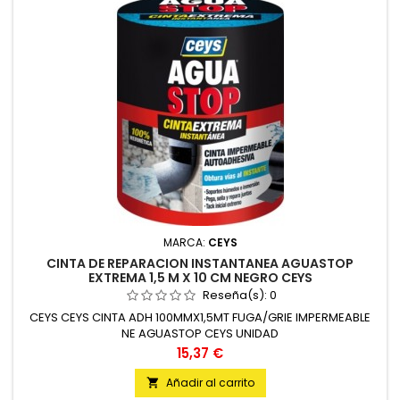
MARCA:
CEYS
CINTA DE REPARACION INSTANTANEA AGUASTOP
EXTREMA 1,5 M X 10 CM NEGRO CEYS
Reseña(s):
0
CEYS CEYS CINTA ADH 100MMX1,5MT FUGA/GRIE IMPERMEABLE
NE AGUASTOP CEYS UNIDAD
Precio
15,37 €
Añadir al carrito
