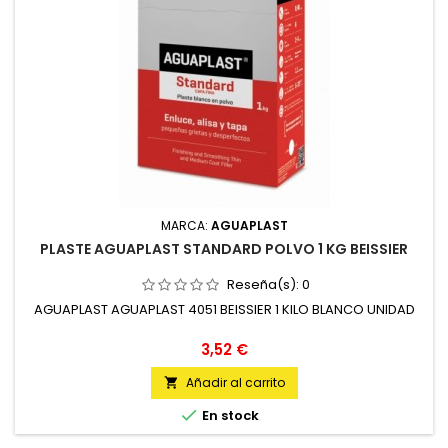
MARCA:
AGUAPLAST
PLASTE AGUAPLAST STANDARD POLVO 1 KG BEISSIER
Reseña(s):
0
AGUAPLAST AGUAPLAST 4051 BEISSIER 1 KILO BLANCO UNIDAD
Precio
3,52 €
Añadir al carrito


En stock