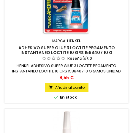
MARCA:
HENKEL
ADHESIVO SUPER GLUE 3 LOCTITE PEGAMENTO
INSTANTANEO LOCTITE 10 GRS 1588407 10 G
Reseña(s):
0
HENKEL ADHESIVO SUPER GLUE 3 LOCTITE PEGAMENTO
INSTANTANEO LOCTITE 10 GRS 1588407 10 GRAMOS UNIDAD
Precio
8,55 €
Añadir al carrito


En stock