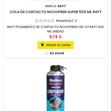
MARCA:
RAYT
COLA DE CONTACTO NOVOPREN SUPER 500 ML RAYT
Reseña(s):
0
RAYT PEGAMENTO DE CONTACTO NOVOPREN 135-07 RAYT 500
ML UNIDAD
Precio
9,74 €
Añadir al carrito


En stock