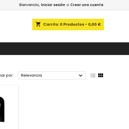
Bienvenido,
Iniciar sesión
o
Crear una cuenta
shopping_cart
Carrito:
0
Productos - 0,00 €



ar por:
Relevancia