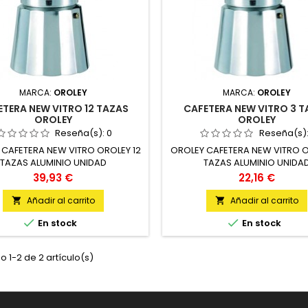
MARCA:
OROLEY
MARCA:
OROLEY
ETERA NEW VITRO 12 TAZAS
CAFETERA NEW VITRO 3 
OROLEY
OROLEY
Reseña(s):
0
Reseña(s)
 CAFETERA NEW VITRO OROLEY 12
OROLEY CAFETERA NEW VITRO O
TAZAS ALUMINIO UNIDAD
TAZAS ALUMINIO UNIDA
Precio
Precio
39,93 €
22,16 €
Añadir al carrito
Añadir al carrito




En stock
En stock
 1-2 de 2 artículo(s)