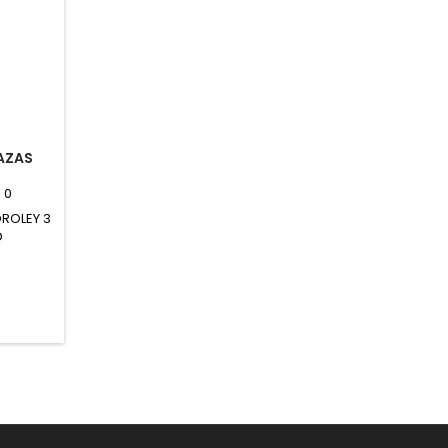
TAZAS
:
0
ROLEY 3
D