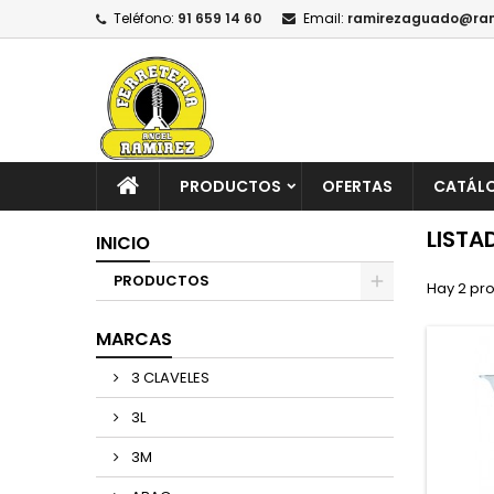
Teléfono:
91 659 14 60
Email:
ramirezaguado@ram
PRODUCTOS
OFERTAS
CATÁL
LISTA
INICIO
PRODUCTOS
Hay 2 pr
MARCAS
3 CLAVELES
3L
3M