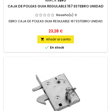
MARCA:
EBRO
CAJA DE POLEAS GUIA REGULABLE 167 ESTEBRO UNIDAD
Reseña(s):
0
EBRO CAJA DE POLEAS GUIA REGULABLE 167 ESTEBRO UNIDAD
Precio
23,28 €
Añadir al carrito


En stock