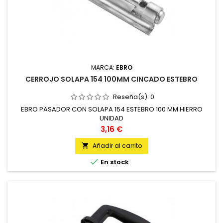
MARCA:
EBRO
CERROJO SOLAPA 154 100MM CINCADO ESTEBRO
Reseña(s):
0
EBRO PASADOR CON SOLAPA 154 ESTEBRO 100 MM HIERRO
UNIDAD
Precio
3,16 €
Añadir al carrito


En stock