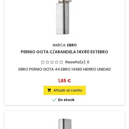
MARCA:
EBRO
PERNIO GOTA C/ARANDELA 14X80 ESTEBRO
Reseña(s):
0
EBRO PERNIO GOTA 44 EBRO 14X80 HIERRO UNIDAD
Precio
1,65 €
Añadir al carrito


En stock