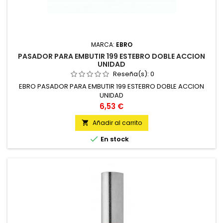
MARCA:
EBRO
PASADOR PARA EMBUTIR 199 ESTEBRO DOBLE ACCION
UNIDAD
Reseña(s):
0
EBRO PASADOR PARA EMBUTIR 199 ESTEBRO DOBLE ACCION
UNIDAD
Precio
6,53 €
Añadir al carrito


En stock