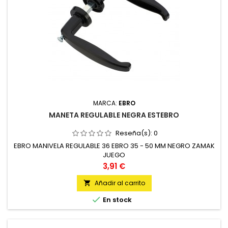
MARCA:
EBRO
MANETA REGULABLE NEGRA ESTEBRO
Reseña(s):
0
EBRO MANIVELA REGULABLE 36 EBRO 35 - 50 MM NEGRO ZAMAK
JUEGO
Precio
3,91 €
Añadir al carrito


En stock