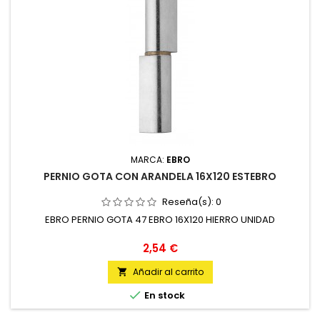
MARCA:
EBRO
PERNIO GOTA CON ARANDELA 16X120 ESTEBRO
Reseña(s):
0
EBRO PERNIO GOTA 47 EBRO 16X120 HIERRO UNIDAD
Precio
2,54 €
Añadir al carrito


En stock