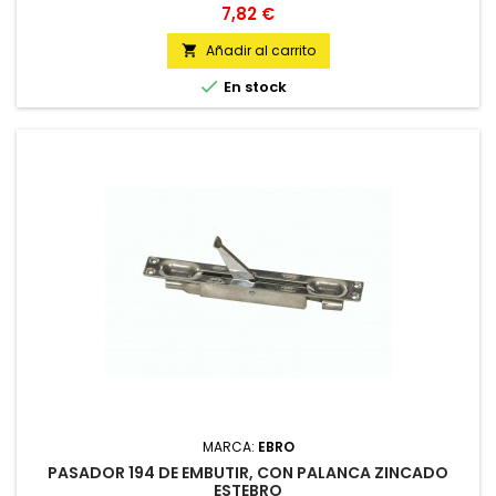
Precio
7,82 €
Añadir al carrito


En stock
MARCA:
EBRO
PASADOR 194 DE EMBUTIR, CON PALANCA ZINCADO
ESTEBRO