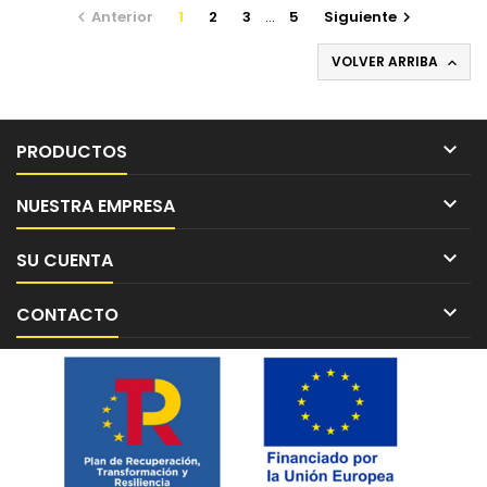
Anterior
1
2
3
…
5
Siguiente


VOLVER ARRIBA


PRODUCTOS

NUESTRA EMPRESA

SU CUENTA

CONTACTO