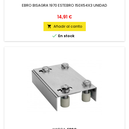
EBRO BISAGRA 1970 ESTEBRO 150X54X3 UNIDAD
Precio
14,91 €
Añadir al carrito


En stock