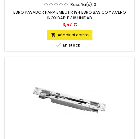
Reseña(s):
0
EBRO PASADOR PARA EMBUTIR 194 EBRO BASICO Y ACERO
INOXIDABLE 316 UNIDAD
Precio
3,57 €
Añadir al carrito


En stock