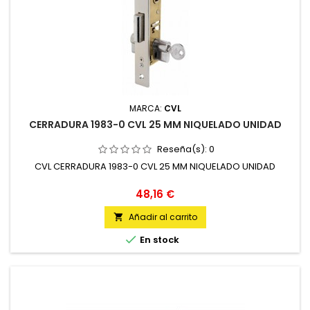
MARCA:
CVL
CERRADURA 1983-0 CVL 25 MM NIQUELADO UNIDAD
Reseña(s):
0
CVL CERRADURA 1983-0 CVL 25 MM NIQUELADO UNIDAD
Precio
48,16 €
Añadir al carrito


En stock