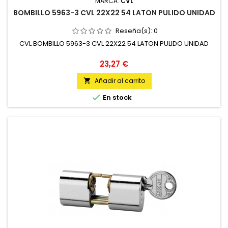
MARCA:
CVL
BOMBILLO 5963-3 CVL 22X22 54 LATON PULIDO UNIDAD
Reseña(s):
0
CVL BOMBILLO 5963-3 CVL 22X22 54 LATON PULIDO UNIDAD
Precio
23,27 €
Añadir al carrito


En stock