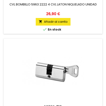
CVL BOMBILLO 5963 2222 4 CVL LATON NIQUELADO UNIDAD
Precio
26,90 €
Añadir al carrito


En stock