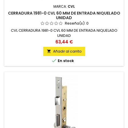
MARCA:
CVL
CERRADURA 1981-0 CVL 60 MM DE ENTRADA NIQUELADO
UNIDAD
Reseña(s):
0
CVL CERRADURA 1981-0 CVL 60 MM DE ENTRADA NIQUELADO
UNIDAD
Precio
63,44 €
Añadir al carrito


En stock