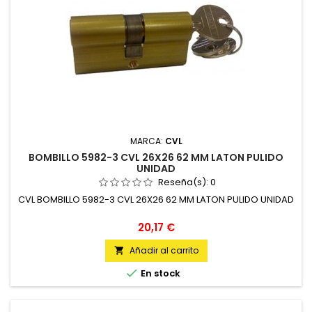
MARCA:
CVL
BOMBILLO 5982-3 CVL 26X26 62 MM LATON PULIDO
UNIDAD
Reseña(s):
0
CVL BOMBILLO 5982-3 CVL 26X26 62 MM LATON PULIDO UNIDAD
Precio
20,17 €
Añadir al carrito


En stock