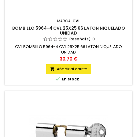
MARCA:
CVL
BOMBILLO 5964-4 CVL 25X25 66 LATON NIQUELADO
UNIDAD
Reseña(s):
0
CVL BOMBILLO 5964-4 CVL 25X25 66 LATON NIQUELADO
UNIDAD
Precio
30,70 €
Añadir al carrito


En stock