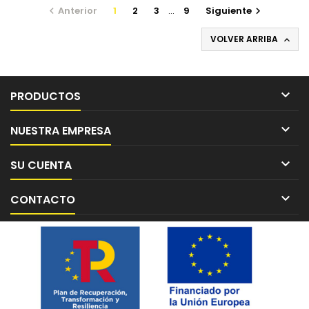
Anterior
1
2
3
…
9
Siguiente


VOLVER ARRIBA


PRODUCTOS

NUESTRA EMPRESA

SU CUENTA

CONTACTO