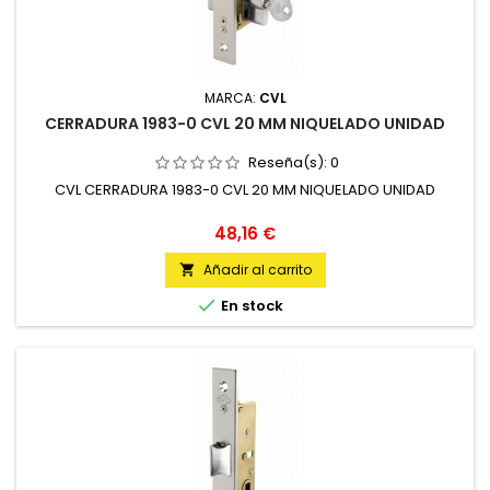
MARCA:
CVL
CERRADURA 1983-0 CVL 20 MM NIQUELADO UNIDAD
Reseña(s):
0
CVL CERRADURA 1983-0 CVL 20 MM NIQUELADO UNIDAD
Precio
48,16 €
Añadir al carrito


En stock