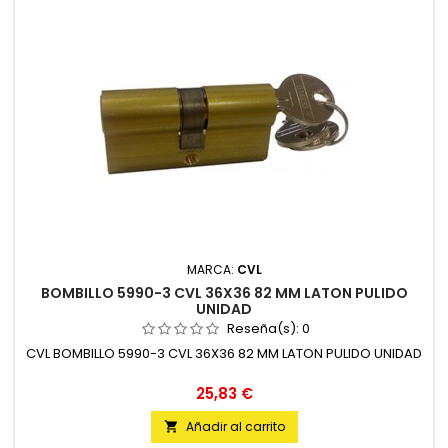
MARCA:
CVL
BOMBILLO 5990-3 CVL 36X36 82 MM LATON PULIDO
UNIDAD
Reseña(s):
0
CVL BOMBILLO 5990-3 CVL 36X36 82 MM LATON PULIDO UNIDAD
Precio
25,83 €
Añadir al carrito
