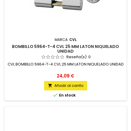
MARCA:
CVL
BOMBILLO 5964-T-4 CVL 25 MM LATON NIQUELADO
UNIDAD
Reseña(s):
0
CVL BOMBILLO 5964-T-4 CVL 25 MM LATON NIQUELADO UNIDAD
Precio
24,09 €
Añadir al carrito


En stock