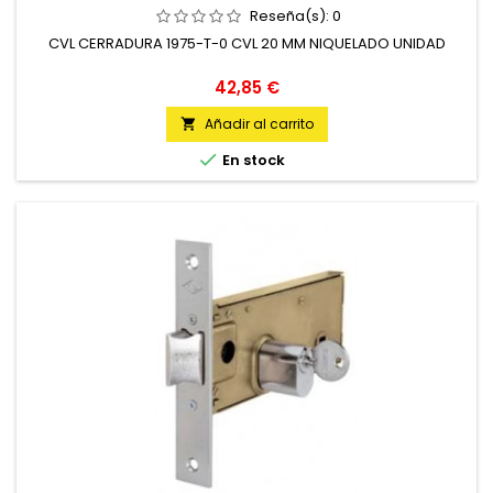
Reseña(s):
0
CVL CERRADURA 1975-T-0 CVL 20 MM NIQUELADO UNIDAD
Precio
42,85 €
Añadir al carrito


En stock