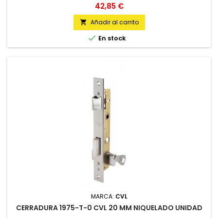
Precio
42,85 €
Añadir al carrito


En stock
MARCA:
CVL
CERRADURA 1975-T-0 CVL 20 MM NIQUELADO UNIDAD