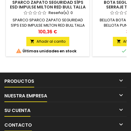
SPARCO ZAPATO SEGURIDAD S1PS
BOTA SEGUR
ESD IMPULSE MILTON RED BULL TALLA
SERRAJE TA
43 S UNIDAD
Reseña(s):
0
SPARCO SPARCO ZAPATO SEGURIDAD
BELLOTA BOTA S
S1PS ESD IMPULSE MILTON RED BULL TALLA
BELLOTA PUNTE
43 S UNIDAD
METALICA T-
Precio
Pr
100,36 €
39
Añadir al carrito
Añad




Últimas unidades en stock
E

PRODUCTOS

NUESTRA EMPRESA

SU CUENTA

CONTACTO