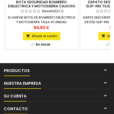
BOTA SEGURIDAD BOMBERO
ZAPATO SEGUR
DIELECTRICA Y MOTOSIERRA CAUCHO
SLIP-INS TILID
PU/PL MET TALLA 41 HARVIK
U
Reseña(s):
0
3L HARVIK BOTA DE BOMBERO DIELÉCTRICA
GARYS SKECHERS Z
Y MOTOSIERRA TALLA 41 UNIDAD
SR ESD SLIP-INS T
U
Precio
Pr
64,63 €
11
Añadir al carrito
Añad




En stock
E

PRODUCTOS

NUESTRA EMPRESA

SU CUENTA

CONTACTO