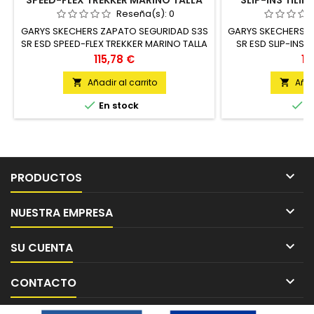
SPEED-FLEX TREKKER MARINO TALLA
SLIP-INS TILI
UNIDAD
U
Reseña(s):
0
GARYS SKECHERS ZAPATO SEGURIDAD S3S
GARYS SKECHERS Z
SR ESD SPEED-FLEX TREKKER MARINO TALLA
SR ESD SLIP-INS 
UNIDAD
U
Precio
Pr
115,78 €
11
Añadir al carrito
Añad




En stock
E

PRODUCTOS

NUESTRA EMPRESA

SU CUENTA

CONTACTO