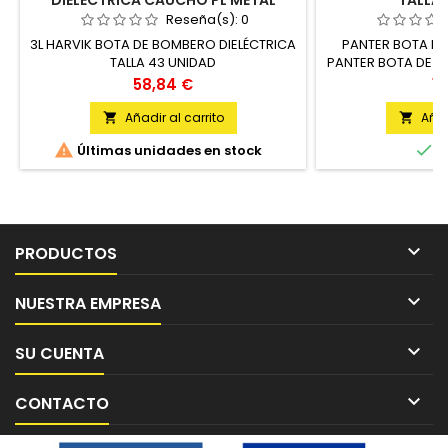
DIELECTRICA CAUCHO PL METAL
TALLA 
HARVIK TALLA 43
Reseña(s):
0
3L HARVIK BOTA DE BOMBERO DIELÉCTRICA
PANTER BOTA D
TALLA 43 UNIDAD
PANTER BOTA DE 
NEGRA ALTA T-47
Precio
Pr
58,84 €
10
NEGR
Añadir al carrito
Añad




Últimas unidades en stock
E

PRODUCTOS

NUESTRA EMPRESA

SU CUENTA

CONTACTO