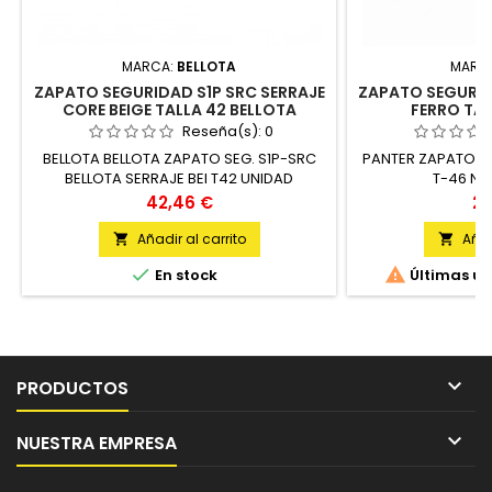
MARCA:
BELLOTA
MARC
ZAPATO SEGURIDAD S1P SRC SERRAJE
ZAPATO SEGURID
CORE BEIGE TALLA 42 BELLOTA
FERRO TAL
Reseña(s):
0
BELLOTA BELLOTA ZAPATO SEG. S1P-SRC
PANTER ZAPATO SU
BELLOTA SERRAJE BEI T42 UNIDAD
T-46 NE
Precio
Pr
42,46 €
27
Añadir al carrito
Añad




En stock
Últimas un

PRODUCTOS

NUESTRA EMPRESA