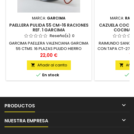
MARCA:
GARCIMA
MARCA:
RAI
PAELLERA PULIDA 55 CM-16 RACIONES
CAZUELA COC 2
REF. 1 GARCIMA
COCINA 
Reseña(s):
0
GARCIMA PAELLERA VALENCIANA GARCIMA
RAIMUNDO SANCHE
55 CTMS. 16 PLAZAS PULIDO HIERRO
CON TAPA CT-27 C
UNIDAD
CTMS. MA
Precio
Pr
22,00 €
10
Añadir al carrito
Añad




En stock
E

PRODUCTOS

NUESTRA EMPRESA