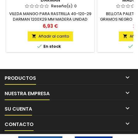
DARMAN
MADER
Reseña(s):
0
VILEDA MANGO PARA RASTRILLA 40-120-29
BELLOTA PALETA
DARMAN 1200X29 MM MADERA UNIDAD
GRAMOS NEGRO AC
Precio
Pr
6,93 €
25
Añadir al carrito
Añad




En stock
E

PRODUCTOS

NUESTRA EMPRESA

SU CUENTA

CONTACTO