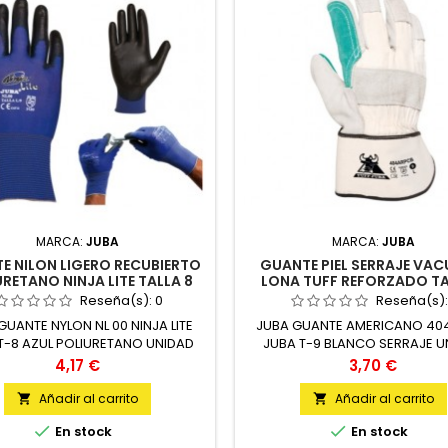
MARCA:
JUBA
MARCA:
JUBA
E NILON LIGERO RECUBIERTO
GUANTE PIEL SERRAJE VAC
RETANO NINJA LITE TALLA 8
LONA TUFF REFORZADO TA
JUBA
JUBA
Reseña(s):
0
Reseña(s)
GUANTE NYLON NL 00 NINJA LITE
JUBA GUANTE AMERICANO 40
T-8 AZUL POLIURETANO UNIDAD
JUBA T-9 BLANCO SERRAJE U
Precio
Precio
4,17 €
3,70 €
Añadir al carrito
Añadir al carrito




En stock
En stock