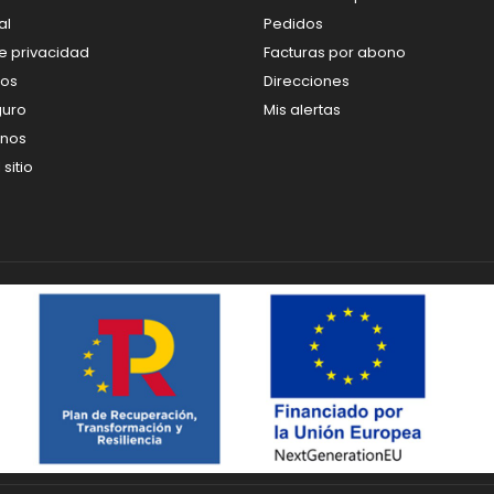
al
Pedidos
de privacidad
Facturas por abono
os
Direcciones
guro
Mis alertas
enos
sitio