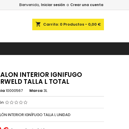
Bienvenido,
Iniciar sesión
o
Crear una cuenta
shopping_cart
Carrito:
0
Productos - 0,00 €
ALON INTERIOR IGNIFUGO
RWELD TALLA L TOTAL
cia
10000567
Marca
3L
ión
LÓN INTERIOR IGNÍFUGO TALLA L UNIDAD