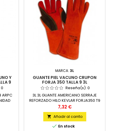
MARCA:
3L
UNO Y
GUANTE PIEL VACUNO CRUPON
GAF
LLA 9
FORJA 350 TALLA 9 3L
:
0
Reseña(s):
0
4 ARPC
3L 3L GUANTE AMERICANO SERRAJE
3M 3M
NIDAD
REFORZADO HILO KEVLAR FORJA350 T9
VIR
UNIDAD
Precio
7,32 €
Añadir al carrito


En stock