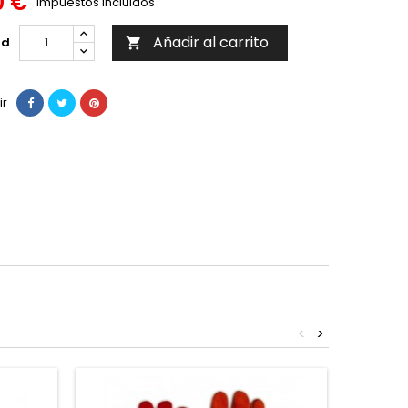
0 €
Impuestos incluidos
Añadir al carrito
ad

ir
<
>