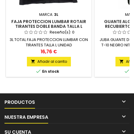
MARCA:
3L
MAR
FAJA PROTECCION LUMBAR ROTAIR
GUANTE ALGO
TIRANTES DOBLE BANDA TALLA L
RECUBIERTO 
TOTAL
AGILITY BRUS
Reseña(s):
0
3L TOTAL FAJA PROTECCION LUMBAR CON
JUBA GUANTE DE 
TIRANTES TALLA L UNIDAD
T-10 NEGRO NIT
Precio
Pr
16,76 €
4
Añadir al carrito
Añad




En stock
E

PRODUCTOS

NUESTRA EMPRESA

SU CUENTA