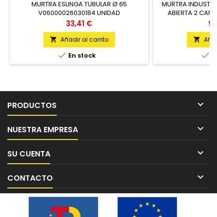
MURTRA ESLINGA TUBULAR Ø 65
MURTRA INDUSTRI
V06000026030184 UNIDAD
ABIERTA 2 CAP
U
Precio
Pr
33,41 €
96
Añadir al carrito
Añad




En stock
E

PRODUCTOS

NUESTRA EMPRESA

SU CUENTA

CONTACTO