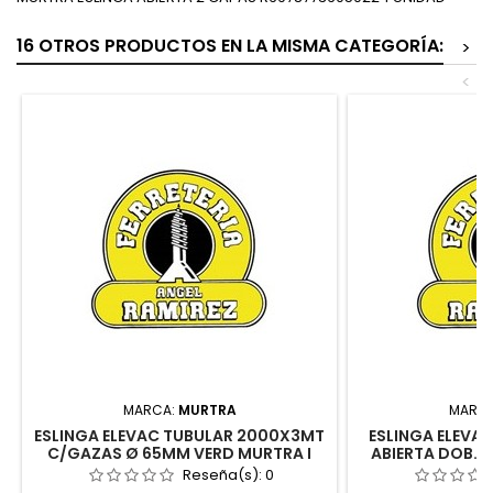
16 OTROS PRODUCTOS EN LA MISMA CATEGORÍA:
>
<
MARCA:
MURTRA
MARC
ESLINGA ELEVAC TUBULAR 2000X3MT
ESLINGA ELEVA
C/GAZAS Ø 65MM VERD MURTRA I
ABIERTA DOB.
INDUSTRI
Reseña(s):
0