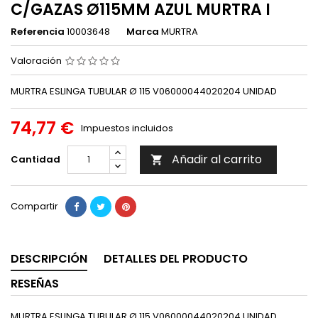
C/GAZAS Ø115MM AZUL MURTRA I
Referencia
10003648
Marca
MURTRA
Valoración
MURTRA ESLINGA TUBULAR Ø 115 V06000044020204 UNIDAD
74,77 €
Impuestos incluidos
Añadir al carrito
Cantidad

Compartir
DESCRIPCIÓN
DETALLES DEL PRODUCTO
RESEÑAS
MURTRA ESLINGA TUBULAR Ø 115 V06000044020204 UNIDAD