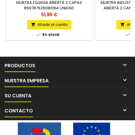
MURTRA ESLINGA ABIERTA 2 CAPAS
MURTRA INDUSTRI
R69787626080184 UNIDAD
ABIERTA 2 CAPA
U
Precio
Pr
51,95 €
22
Añadir al carrito
Añad




En stock
E

PRODUCTOS

NUESTRA EMPRESA

SU CUENTA

CONTACTO