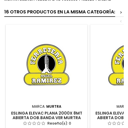
16 OTROS PRODUCTOS EN LA MISMA CATEGORÍA:
>
<
MARCA:
MURTRA
MARC
ESLINGA ELEVAC PLANA 2000X 8MT
ESLINGA ELEVA
ABIERTA DOB.BANDA VER MURTRA
ABIERTA DOB.
INDUSTRI
Reseña(s):
0