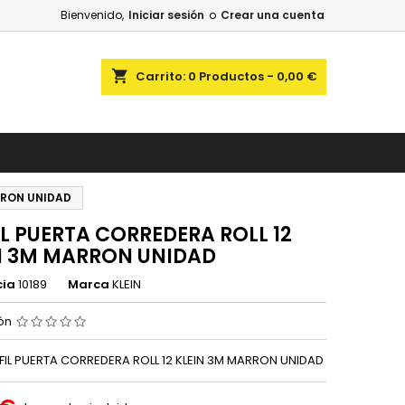
Bienvenido,
Iniciar sesión
o
Crear una cuenta
shopping_cart
Carrito:
0
Productos - 0,00 €
RRON UNIDAD
IL PUERTA CORREDERA ROLL 12
N 3M MARRON UNIDAD
cia
10189
Marca
KLEIN
ión
RFIL PUERTA CORREDERA ROLL 12 KLEIN 3M MARRON UNIDAD