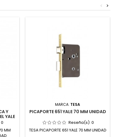
<
>
MARCA:
TESA
CA Y
PICAPORTE 651 YALE 70 MM UNIDAD
RODILL
L YALE
:
0
Reseña(s):
0
70 MM
TESA PICAPORTE 651 YALE 70 MM UNIDAD
EBRO ROD
DAD