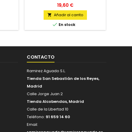
Precio
19,60 €
Añadir al carrito


En stock
CONTACTO
Ramirez Aguado S.L.
Tienda San Sebastián de los Reyes,
Madrid
Calle Jorge Juan 2
Tienda Alcobendas, Madrid
Calle de la Libertad 10
Teléfono:
91 659 14 60
Email: