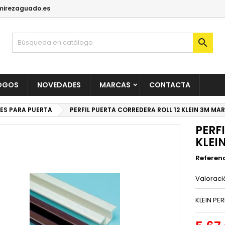
irezaguado.es

OGOS
NOVEDADES
MARCAS
CONTACTA
ES PARA PUERTA
PERFIL PUERTA CORREDERA ROLL 12 KLEIN 3M MA
PERF
KLEI
Referen
Valorac
KLEIN PE