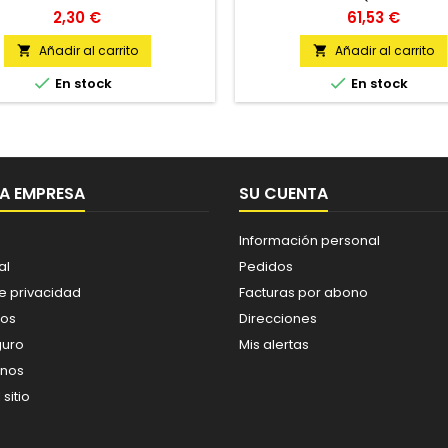
Precio
Precio
2,30 €
61,53 €
Añadir al carrito
Añadir al carrito




En stock
En stock
A EMPRESA
SU CUENTA
Información personal
al
Pedidos
de privacidad
Facturas por abono
os
Direcciones
guro
Mis alertas
enos
sitio