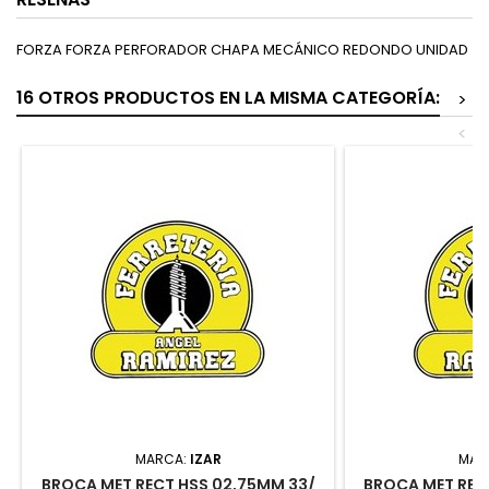
FORZA FORZA PERFORADOR CHAPA MECÁNICO REDONDO UNIDAD
16 OTROS PRODUCTOS EN LA MISMA CATEGORÍA:
>
<
MARCA:
IZAR
MAR
BROCA MET RECT HSS 02,75MM 33/
BROCA MET REC