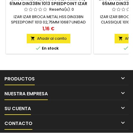
61MM DIN338N 1013 SPEEDPOINT IZAR
65MM DIN338N 
Reseña(s):
0
IZAR IZAR BROCA METAL HSS DIN338N
IZAR IZAR BROCA
SPEEDPOINT 1013 02,75MM 10687 UNIDAD
CLASSIQUE 1010 
Precio
P
1,16 €
1
Añadir al carrito
Añad




En stock
E

PRODUCTOS

NUESTRA EMPRESA

SU CUENTA

CONTACTO