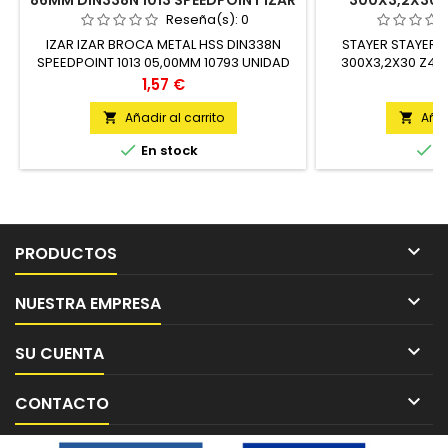
86MM DIN338N 1013 SPEEDPOINT IZAR
300X3,2X30 
Reseña(s):
0
IZAR IZAR BROCA METAL HSS DIN338N
STAYER STAYER 
SPEEDPOINT 1013 05,00MM 10793 UNIDAD
300X3,2X30 Z48 
U
Precio
Pr
1,57 €
68
Añadir al carrito
Añad




En stock
E

PRODUCTOS

NUESTRA EMPRESA

SU CUENTA

CONTACTO