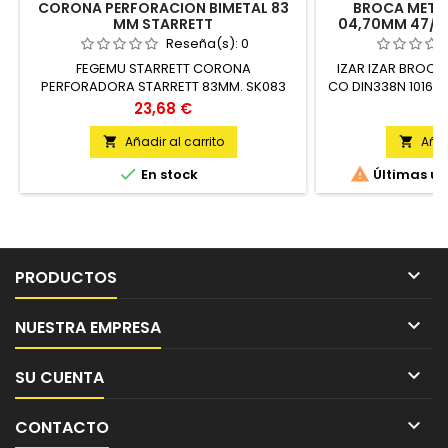
CORONA PERFORACION BIMETAL 83
BROCA MET 
MM STARRETT
04,70MM 47/ 8
Reseña(s):
0
FEGEMU STARRETT CORONA
IZAR IZAR BROCA
PERFORADORA STARRETT 83MM. SK083
CO DIN338N 1016 
UNIDAD
Precio
P
23,68 €
2
Añadir al carrito
Añad




En stock
Últimas un

PRODUCTOS

NUESTRA EMPRESA

SU CUENTA

CONTACTO