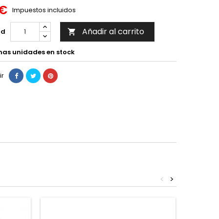
 €
Impuestos incluidos
Añadir al carrito
ad

mas unidades en stock
ir
<
>