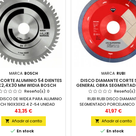
MARCA:
BOSCH
MARCA:
RUBI
CORTE ALUMINIO 54 DIENTES
DISCO DIAMANTE CORTE 
X2,4X30 MM WIDIA BOSCH
GENERAL OBRA SEGMENTADO
MM SUPERPRO RUBI
Reseña(s):
0
Reseña(s)
DISCO DE WIDEA PARA ALUMINIO
RUBI RUBI DISCO DIAMAN
CH 190X30X2.4 Z-54 UNIDAD
SEGMENTADO PORCELANICO 
1,7MM CPJ-115 UNIDAD
Precio
Precio
43,35 €
41,97 €
Añadir al carrito
Añadir al carrito




En stock
En stock