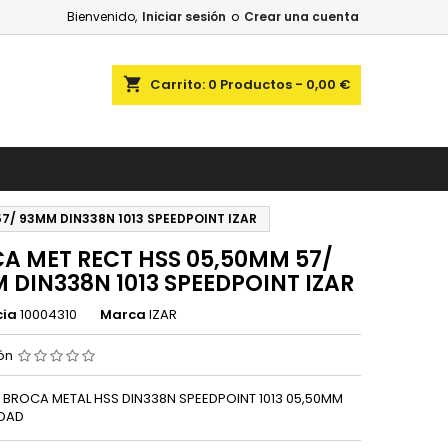
Bienvenido,
Iniciar sesión
o
Crear una cuenta
shopping_cart
Carrito:
0
Productos - 0,00 €
7/ 93MM DIN338N 1013 SPEEDPOINT IZAR
A MET RECT HSS 05,50MM 57/
 DIN338N 1013 SPEEDPOINT IZAR
cia
10004310
Marca
IZAR
ión
R BROCA METAL HSS DIN338N SPEEDPOINT 1013 05,50MM
IDAD