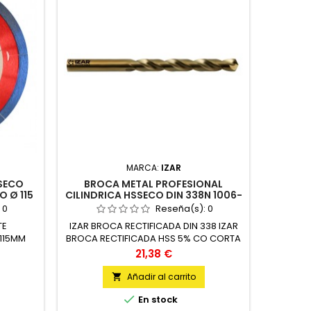
MARCA:
IZAR
SECO
BROCA METAL PROFESIONAL
COR
 Ø 115
CILINDRICA HSSECO DIN 338N 1006-
13 MM IZAR
:
0
Reseña(s):
0
TE
IZAR BROCA RECTIFICADA DIN 338 IZAR
CELESA 
115MM
BROCA RECTIFICADA HSS 5% CO CORTA
DIN338 13,00MM 1006 BLISTE 13.00 MM 1
Precio
21,38 €
UNIDAD ACERO HSS-CO 5% UNIDAD
Añadir al carrito


En stock