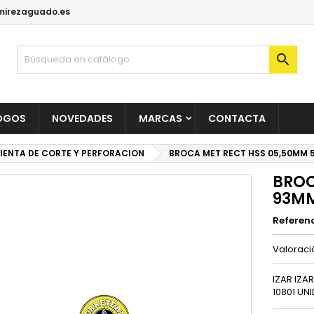
irezaguado.es

OGOS
NOVEDADES
MARCAS
CONTACTA
IENTA DE CORTE Y PERFORACION
BROCA MET RECT HSS 05,50MM 5
BROC
93MM
Referen
Valorac
IZAR IZA
10801 UN