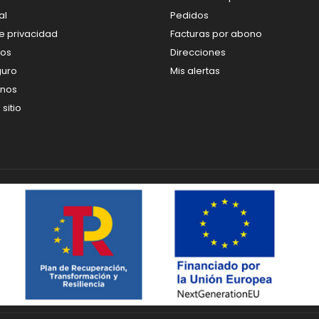
al
Pedidos
de privacidad
Facturas por abono
os
Direcciones
guro
Mis alertas
enos
sitio