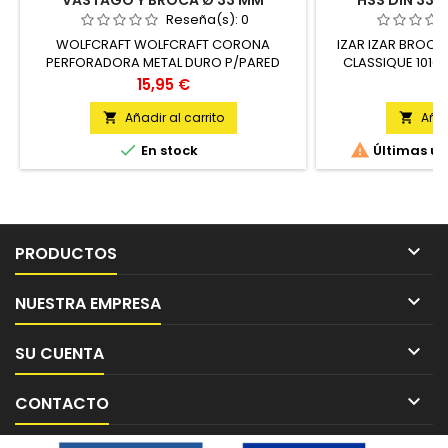
VASTAGO Y BROCA Ø 33 MM
HSS DIN 338 
WOLFCRAFT
Reseña(s):
0
WOLFCRAFT WOLFCRAFT CORONA
IZAR IZAR BROCA
PERFORADORA METAL DURO P/PARED
CLASSIQUE 1010 
33MM+ADAPTADOR+BROCA UNIDAD
Precio
P
15,95 €
1
Añadir al carrito
Añad




En stock
Últimas un

PRODUCTOS

NUESTRA EMPRESA

SU CUENTA

CONTACTO