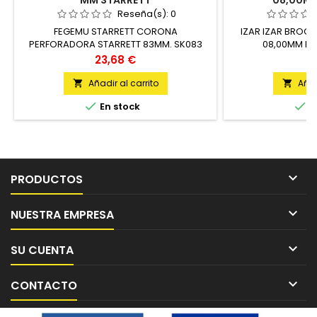
MM STARRETT
08,00MM
Reseña(s):
0
FEGEMU STARRETT CORONA
IZAR IZAR BROC
PERFORADORA STARRETT 83MM. SK083
08,00MM M6
UNIDAD
Precio
P
23,68 €
2
Añadir al carrito
Añad




En stock
E

PRODUCTOS

NUESTRA EMPRESA

SU CUENTA

CONTACTO