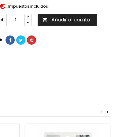
 €
Impuestos incluidos
Añadir al carrito
ad

ir
<
>