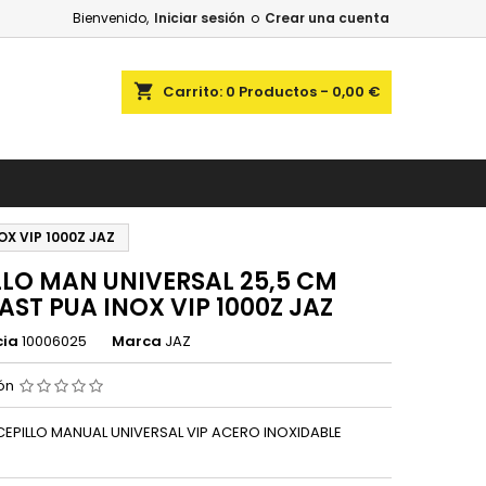
Bienvenido,
Iniciar sesión
o
Crear una cuenta
shopping_cart
Carrito:
0
Productos - 0,00 €
OX VIP 1000Z JAZ
LLO MAN UNIVERSAL 25,5 CM
AST PUA INOX VIP 1000Z JAZ
cia
10006025
Marca
JAZ
ión
CEPILLO MANUAL UNIVERSAL VIP ACERO INOXIDABLE