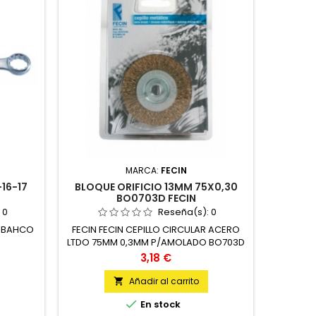
MARCA:
FECIN
16-17
BLOQUE ORIFICIO 13MM 75X0,30
ALICA
BO0703D FECIN
KNIPE
:
0
Reseña(s):
0
M BAHCO
FECIN FECIN CEPILLO CIRCULAR ACERO
KNIPEX A
LTDO 75MM 0,3MM P/AMOLADO BO703D
KNIP
BLI UNIDAD
Precio
3,18 €
Añadir al carrito


En stock