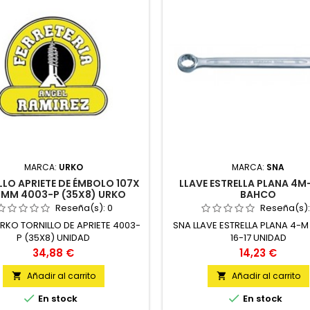
MARCA:
URKO
MARCA:
SNA
LLO APRIETE DE ÉMBOLO 107X
LLAVE ESTRELLA PLANA 4M-
MM 4003-P (35X8) URKO
BAHCO
Reseña(s):
0
Reseña(s)
RKO TORNILLO DE APRIETE 4003-
SNA LLAVE ESTRELLA PLANA 4-
P (35X8) UNIDAD
16-17 UNIDAD
Precio
Precio
34,88 €
14,23 €
Añadir al carrito
Añadir al carrito




En stock
En stock