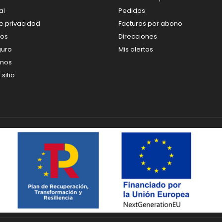
al
Pedidos
de privacidad
Facturas por abono
os
Direcciones
guro
Mis alertas
enos
sitio