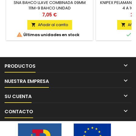
SNA BAHCO LLAVE COMBINADA 09MM
KNIPEX PELAMANGU
111M-9 BAHCO UNIDAD
4 A 16
Precio
Pr
7,05 €
26
Añadir al carrito
Añad




Últimas unidades en stock
E

PRODUCTOS

NUESTRA EMPRESA

SU CUENTA

CONTACTO