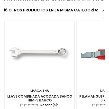
16 OTROS PRODUCTOS EN LA MISMA CATEGORÍA:
>
<
MARCA:
SNA
MARC
LLAVE COMBINADA ACODADA BAHCO
PELAMANGUERAS 1
111M-9 BAHCO
16 M
Reseña(s):
0