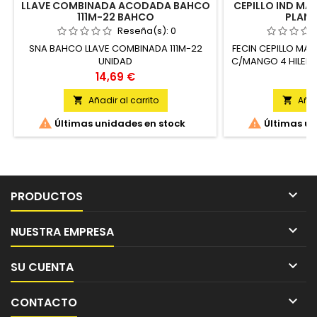
LLAVE COMBINADA ACODADA BAHCO
CEPILLO IND MAN
111M-22 BAHCO
PLANA
Reseña(s):
0
SNA BAHCO LLAVE COMBINADA 111M-22
FECIN CEPILLO MA
UNIDAD
C/MANGO 4 HILERA
Precio
P
14,69 €
3
Añadir al carrito
Añad




Últimas unidades en stock
Últimas un

PRODUCTOS

NUESTRA EMPRESA

SU CUENTA

CONTACTO