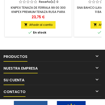
Reseña(s):
0
KNIPEX TENAZA DE FERRALA 99 00 300
SNA BAHCO LLAVE 
KNIPEX PREMIUM TENAZA RUSA PARA
11 BA
ARMADORES 300MM PULIDA NEGRA
Precio
P
23,75 €
7
9900300 KNIPEX 300 MM UNIDAD
Añadir al carrito
Añad




En stock
E

PRODUCTOS

NUESTRA EMPRESA

SU CUENTA

CONTACTO