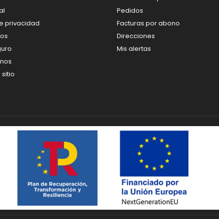
al
Pedidos
de privacidad
Facturas por abono
os
Direcciones
guro
Mis alertas
enos
sitio