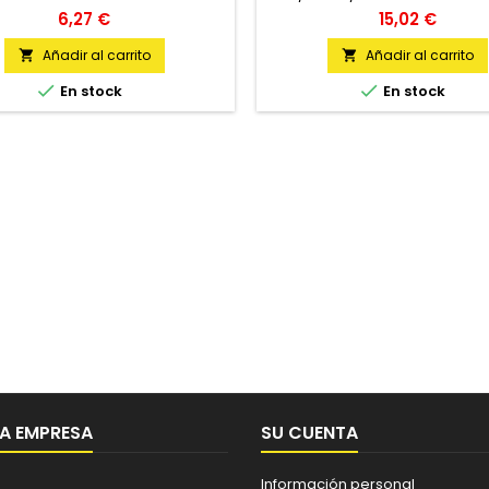
Precio
Precio
6,27 €
15,02 €
Añadir al carrito
Añadir al carrito




En stock
En stock
A EMPRESA
SU CUENTA
Información personal