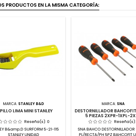
OS PRODUCTOS EN LA MISMA CATEGORÍA:
MARCA:
STANLEY B&D
MARCA:
SNA
PILLO LIMA MINI STANLEY
DESTORNILLADOR BAHCOFIT
5 PIEZAS 2XPR-1XPL-2
Reseña(s):
0
Reseña(s)
EY B&amp;D SURFORM 5-21-115
SNA BAHCO DESTORNILLADOR
STANLEY UNIDAD
PL/RECTA/PH 5PZ BAHCOFIT 