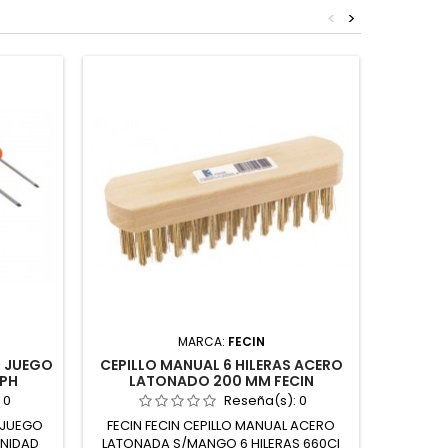
<
>
MARCA:
FECIN
 JUEGO
CEPILLO MANUAL 6 HILERAS ACERO
ALI
XPH
LATONADO 200 MM FECIN
CROM
:
0
Reseña(s):
0
 JUEGO
FECIN FECIN CEPILLO MANUAL ACERO
SNA BAH
UNIDAD
LATONADA S/MANGO 6 HILERAS 660CI