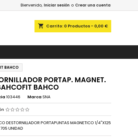
Bienvenido,
Iniciar sesión
o
Crear una cuenta
shopping_cart
Carrito:
0
Productos - 0,00 €
FIT BAHCO
ORNILLADOR PORTAP. MAGNET.
' BAHCOFIT BAHCO
cia
103446
Marca
SNA
ión
CO DESTORNILLADOR PORTAPUNTAS MAGNETICO 1/4"X125
 705 UNIDAD