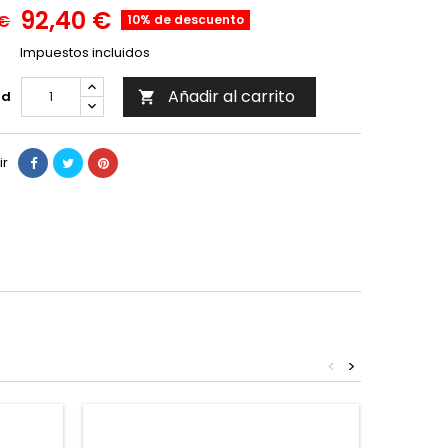
92,40 €
 €
10% de descuento
Impuestos incluidos
Añadir al carrito
ad

ir
<
>