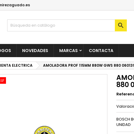
irezaguado.es

OGOS
NOVEDADES
MARCAS
CONTACTA
IENTA ELECTRICA
AMOLADORA PROF 115MM 880W GWS 880 06013
AMOL
ta!
880 
Referen
Valorac
BOSCH B
UNIDAD