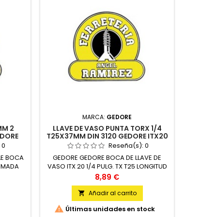
MARCA:
GEDORE
MM 2
LLAVE DE VASO PUNTA TORX 1/4
LLAVE 
EDORE
T25X37MM DIN 3120 GEDORE ITX20
50X68,
GEDORE
:
0
Reseña(s):
0
LE BOCA
GEDORE GEDORE BOCA DE LLAVE DE
GEDOR
ROMADA
VASO ITX 20 1/4 PULG. TX T25 LONGITUD
VASO D3
37 MM UNIDAD
Precio
8,89 €
Añadir al carrito



Últimas unidades en stock
Úl