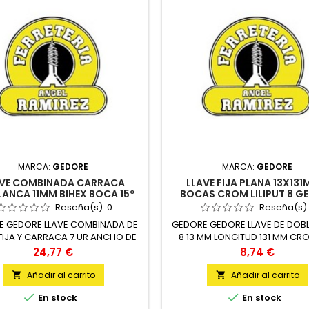
MARCA:
GEDORE
MARCA:
GEDORE
AVE COMBINADA CARRACA
LLAVE FIJA PLANA 13X131
ANCA 11MM BIHEX BOCA 15º
BOCAS CROM LILIPUT 8 G
GEDORE GEDORE
GEDORE
Reseña(s):
0
Reseña(s)
E GEDORE LLAVE COMBINADA DE
GEDORE GEDORE LLAVE DE DOB
IJA Y CARRACA 7 UR ANCHO DE
8 13 MM LONGITUD 131 MM C
LLAVE 1 UNIDAD
GEDORE UNIDAD
Precio
Precio
24,77 €
8,74 €
Añadir al carrito
Añadir al carrito




En stock
En stock