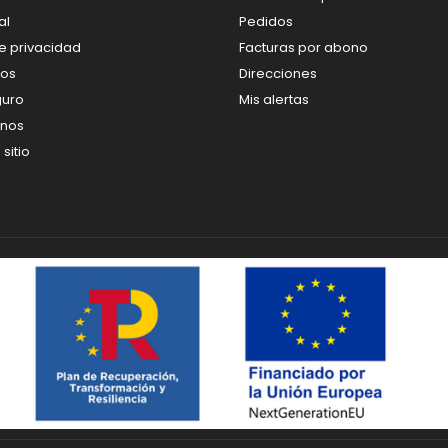
al
Pedidos
de privacidad
Facturas por abono
os
Direcciones
guro
Mis alertas
enos
sitio