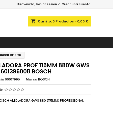
Bienvenido,
Iniciar sesión
o
Crear una cuenta
shopping_cart
Carrito:
0
Productos - 0,00 €
96008 BOSCH
ADORA PROF 115MM 880W GWS
0601396008 BOSCH
cia
10007995
Marca
BOSCH
ión
OSCH AMOLADORA GWS 880 (115MM) PROFESSIONAL