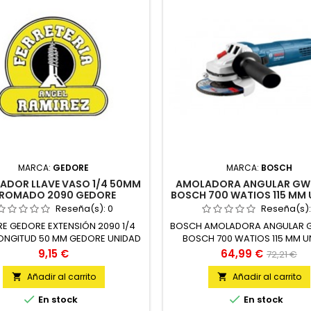
MARCA:
GEDORE
MARCA:
BOSCH
ADOR LLAVE VASO 1/4 50MM
AMOLADORA ANGULAR GW
ROMADO 2090 GEDORE
BOSCH 700 WATIOS 115 MM
Reseña(s):
0
Reseña(s)
E GEDORE EXTENSIÓN 2090 1/4
BOSCH AMOLADORA ANGULAR 
LONGITUD 50 MM GEDORE UNIDAD
BOSCH 700 WATIOS 115 MM U
Precio
Precio
Precio
9,15 €
64,99 €
72,21 €
base
Añadir al carrito
Añadir al carrito




En stock
En stock