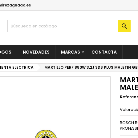
irezaguado.es

OGOS
NOVEDADES
MARCAS
CONTACTA
IENTA ELECTRICA
MARTILLO PERF 880W 3,2J SDS PLUS MALETIN GB
MART
MALE
Referen
Valorac
BOSCH B
PROFESS