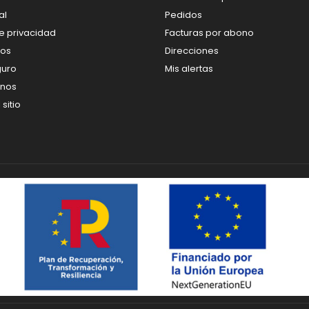
al
Pedidos
de privacidad
Facturas por abono
os
Direcciones
guro
Mis alertas
enos
sitio