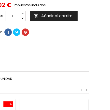
02 €
Impuestos incluidos
Añadir al carrito
ad

ir
 UNIDAD
<
>
-10%
¡En oferta