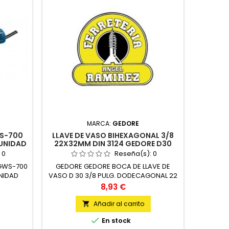
MARCA:
GEDORE
S-700
LLAVE DE VASO BIHEXAGONAL 3/8
AMOL
 UNIDAD
22X32MM DIN 3124 GEDORE D30
G
GEDORE
:
0
Reseña(s):
0
GWS-700
GEDORE GEDORE BOCA DE LLAVE DE
BOSCH 
NIDAD
VASO D 30 3/8 PULG. DODECAGONAL 22
(125
X 32 MM UNIDAD
Precio
8,93 €
Añadir al carrito



En stock
Úl