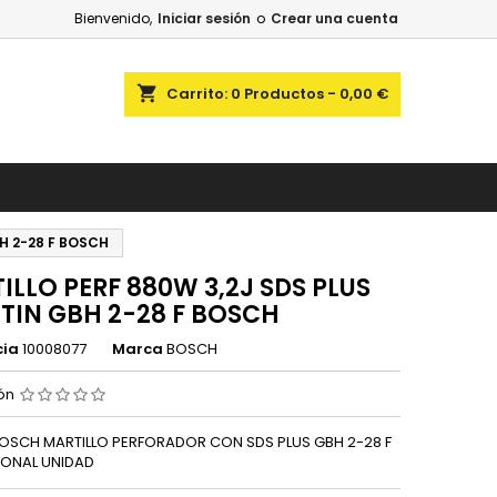
Bienvenido,
Iniciar sesión
o
Crear una cuenta
shopping_cart
Carrito:
0
Productos - 0,00 €
H 2-28 F BOSCH
ILLO PERF 880W 3,2J SDS PLUS
TIN GBH 2-28 F BOSCH
cia
10008077
Marca
BOSCH
ión
OSCH MARTILLO PERFORADOR CON SDS PLUS GBH 2-28 F
IONAL UNIDAD