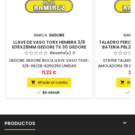
MARCA:
GEDORE
MARC
LLAVE DE VASO TORX HEMBRA 3/8
TALADRO PERC
E06X28MM GEDORE TX 30 GEDORE
BATERIA PBL212
Reseña(s):
0
GEDORE GEDORE BOCA LLAVE VASO TX30-
STAYER TALADRO 
3/8-06/28-6250350 UNIDAD
AMOLADORA 115 MM
Precio
Pre
11,22 €
27
Añadir al carrito
Añad




En stock
E

PRODUCTOS