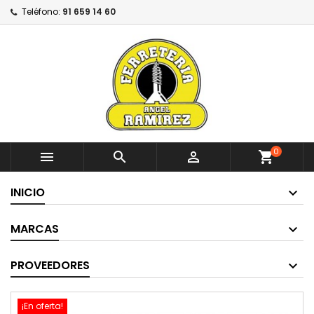
Teléfono:
91 659 14 60
0



shopping_cart
INICIO
MARCAS
PROVEEDORES
¡En oferta!