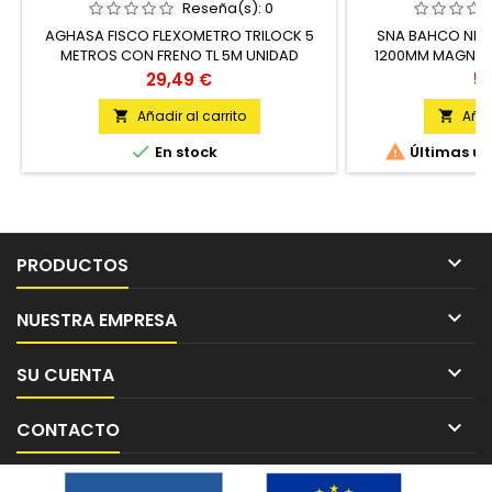
Reseña(s):
0
AGHASA FISCO FLEXOMETRO TRILOCK 5
SNA BAHCO NIVE
METROS CON FRENO TL 5M UNIDAD
1200MM MAGNETI
1200-
Precio
Pr
29,49 €
55
Añadir al carrito
Añad




En stock
Últimas un

PRODUCTOS

NUESTRA EMPRESA

SU CUENTA

CONTACTO