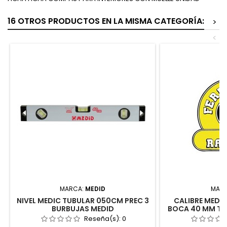
16 OTROS PRODUCTOS EN LA MISMA CATEGORÍA:
>
<
MARCA:
MEDID
MAR
NIVEL MEDIC TUBULAR 050CM PREC 3
CALIBRE MEDIC 
BURBUJAS MEDID
BOCA 40 MM TO
Reseña(s):
0