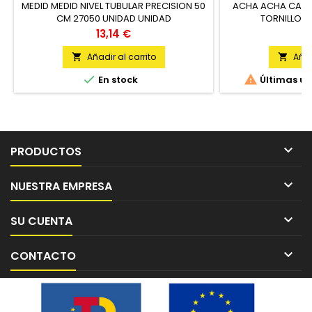
MEDID MEDID NIVEL TUBULAR PRECISION 50
ACHA ACHA CALI
CM 27050 UNIDAD UNIDAD
TORNILLO F
Precio
Pr
13,14 €
52
Añadir al carrito
Añad




En stock
Últimas un

PRODUCTOS

NUESTRA EMPRESA

SU CUENTA

CONTACTO