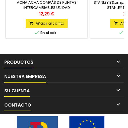
ACHA ACHA COMPÁS DE PUNTAS
STANLEY B&amp;D 
INTERCAMBIABLES UNIDAD
STANLEY 5 
Precio
Pr
12,29 €
23
Añadir al carrito
Añad




En stock
E

PRODUCTOS

NUESTRA EMPRESA

SU CUENTA

CONTACTO