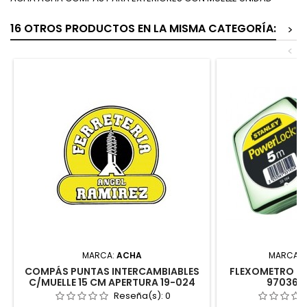
16 OTROS PRODUCTOS EN LA MISMA CATEGORÍA:
>
<
MARCA:
ACHA
MARCA:
COMPÁS PUNTAS INTERCAMBIABLES
FLEXOMETRO P
C/MUELLE 15 CM APERTURA 19-024
97036/5
ACHA
Reseña(s):
0