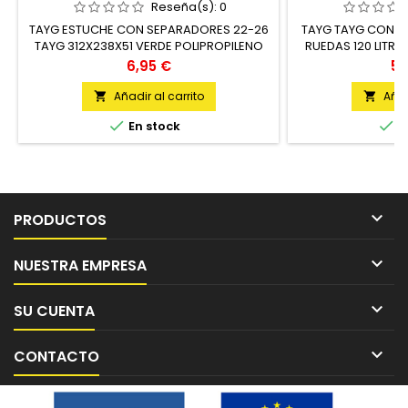
TAYG
TAYG 120
Reseña(s):
0
TAYG ESTUCHE CON SEPARADORES 22-26
TAYG TAYG CONTE
TAYG 312X238X51 VERDE POLIPROPILENO
RUEDAS 120 LITR
UNIDAD
120 LITROS V
Precio
Pr
6,95 €
59
Añadir al carrito
Añad




En stock
E

PRODUCTOS

NUESTRA EMPRESA

SU CUENTA

CONTACTO