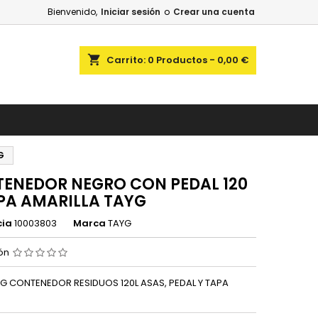
Bienvenido,
Iniciar sesión
o
Crear una cuenta
shopping_cart
Carrito:
0
Productos - 0,00 €
G
ENEDOR NEGRO CON PEDAL 120
PA AMARILLA TAYG
cia
10003803
Marca
TAYG
ión
G CONTENEDOR RESIDUOS 120L ASAS, PEDAL Y TAPA