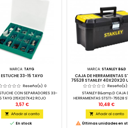
MARCA:
TAYG
MARCA:
STANLEY B&D
ESTUCHE 33-15 TAYG
CAJA DE HERRAMIENTAS S
75528 STANLEY 40X20X20 
Reseña(s):
0
Reseña(s)
STUCHE CON SEPARADORES 33-
STANLEY B&amp;D CAJA 
15 TAYG 215X207X42 ROJO
HERRAMIENTAS STST1-75528 S
POLIPROPILENO UNIDAD
40X20X20 UNIDAD
Precio
Precio
3,57 €
10,48 €
Añadir al carrito
Añadir al carrito




En stock
Últimas unidades en s