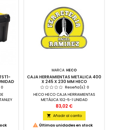
MARCA:
HECO
TST1-
CAJA HERRAMIENTAS METALICA 400
MOCHI
UNIDAD
X 245 X 230 MM HECO
:
0
Reseña(s):
0
DE
HECO HECO CAJA HERRAMIENTAS
STANL
TANLEY
METÁLICA 102-5-1 UNIDAD
HERRAM
340X1
Precio
83,02 €
Añadir al carrito


tock
Últimas unidades en stock