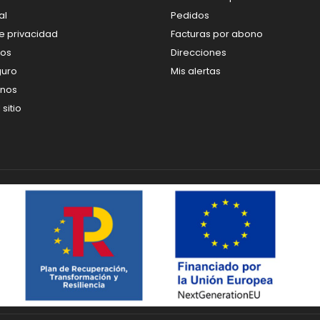
al
Pedidos
de privacidad
Facturas por abono
os
Direcciones
guro
Mis alertas
enos
sitio