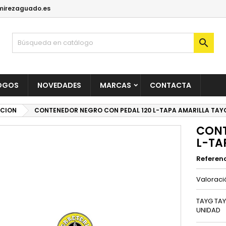
irezaguado.es

OGOS
NOVEDADES
MARCAS
CONTACTA
CION
CONTENEDOR NEGRO CON PEDAL 120 L-TAPA AMARILLA TAY
CONT
L-TA
Referen
Valorac
TAYG TAY
UNIDAD