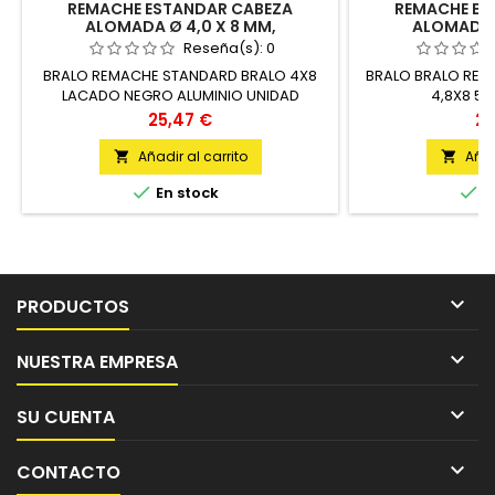
REMACHE ESTANDAR CABEZA
REMACHE ES
ALOMADA Ø 4,0 X 8 MM,
ALOMADA Ø
ALUMINIO/ACERO L.NEGRO 9005 500
ALUMINIO/ACE
Reseña(s):
0
UD
BRALO REMACHE STANDARD BRALO 4X8
BRALO BRALO REM
LACADO NEGRO ALUMINIO UNIDAD
4,8X8 5
Precio
Pr
25,47 €
22
Añadir al carrito
Añad




En stock
E

PRODUCTOS

NUESTRA EMPRESA

SU CUENTA

CONTACTO