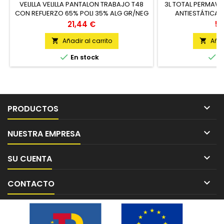
VELILLA VELILLA PANTALON TRABAJO T48
3L TOTAL PERMAWE
CON REFUERZO 65% POLI 35% ALG GR/NEG
ANTIESTÁTICA 
1 UNIDAD
U
Precio
Pr
21,44 €
59
Añadir al carrito
Añad




En stock
E

PRODUCTOS

NUESTRA EMPRESA

SU CUENTA

CONTACTO