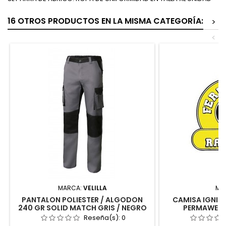
16 OTROS PRODUCTOS EN LA MISMA CATEGORÍA:
>
<
MARCA:
VELILLA
MA
PANTALON POLIESTER / ALGODON
CAMISA IGNIF
240 GR SOLID MATCH GRIS / NEGRO
PERMAWELD 
TALLA 48 VELILLA
Reseña(s):
0