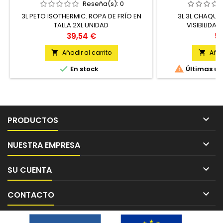
3L - 
Reseña(s):
0
3L PETO ISOTHERMIC. ROPA DE FRÍO EN
3L 3L CHAQUE
TALLA 2XL UNIDAD
VISIBILIDAD
Precio
Pr
39,54 €
53
Añadir al carrito
Añad




En stock
Últimas un

PRODUCTOS

NUESTRA EMPRESA

SU CUENTA

CONTACTO