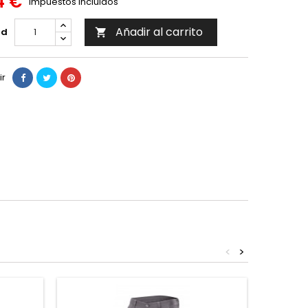
4 €
Impuestos incluidos
Añadir al carrito
ad

ir
<
>