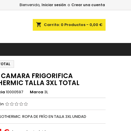
Bienvenido,
Iniciar sesión
o
Crear una cuenta
shopping_cart
Carrito:
0
Productos - 0,00 €
TOTAL
 CAMARA FRIGORIFICA
HERMIC TALLA 3XL TOTAL
cia
10000597
Marca
3L
ión
ISOTHERMIC. ROPA DE FRÍO EN TALLA 3XL UNIDAD