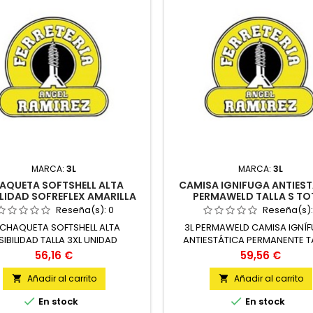
MARCA:
3L
MARCA:
3L
AQUETA SOFTSHELL ALTA
CAMISA IGNIFUGA ANTIES
ILIDAD SOFREFLEX AMARILLA
PERMAWELD TALLA S TO
TALLA 3XL TOTAL
Reseña(s):
0
Reseña(s)
 CHAQUETA SOFTSHELL ALTA
3L PERMAWELD CAMISA IGNÍF
SIBILIDAD TALLA 3XL UNIDAD
ANTIESTÁTICA PERMANENTE T
UNIDAD
Precio
Precio
56,16 €
59,56 €
Añadir al carrito
Añadir al carrito




En stock
En stock