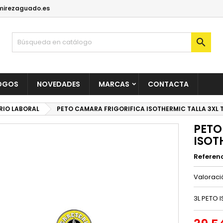
irezaguado.es

OGOS
NOVEDADES
MARCAS
CONTACTA
RIO LABORAL
PETO CAMARA FRIGORIFICA ISOTHERMIC TALLA 3XL 
PETO
ISOT
Referen
Valorac
3L PETO 