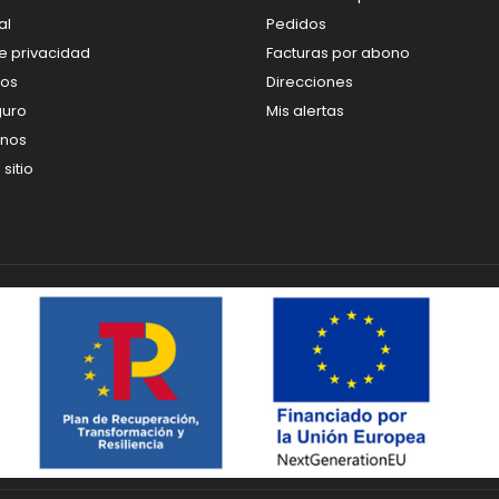
al
Pedidos
de privacidad
Facturas por abono
os
Direcciones
guro
Mis alertas
enos
sitio