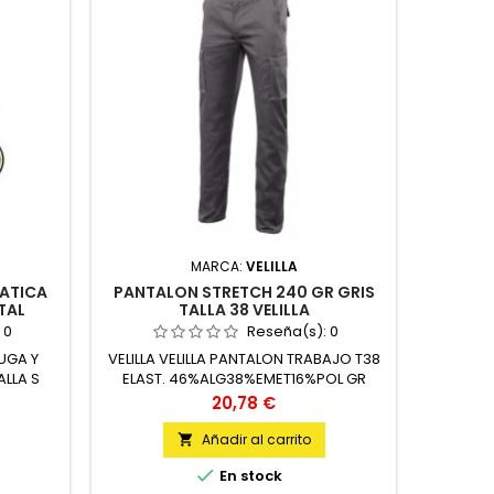
MARCA:
VELILLA
TATICA
PANTALON STRETCH 240 GR GRIS
CHA
TAL
TALLA 38 VELILLA
VISIBI
AMA
:
0
Reseña(s):
0
UGA Y
VELILLA VELILLA PANTALON TRABAJO T38
3L CHAQU
ALLA S
ELAST. 46%ALG38%EMET16%POL GR
HICHEM
STRETCH UNIDAD
VISIVILI
Precio
20,78 €
Añadir al carrito



En stock
Úl