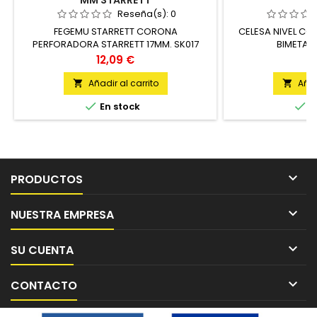
MM STARRETT
N
Reseña(s):
0
FEGEMU STARRETT CORONA
CELESA NIVEL CO
PERFORADORA STARRETT 17MM. SK017
BIMETAL 
UNIDAD
Precio
P
12,09 €
1
Añadir al carrito
Añad




En stock
E

PRODUCTOS

NUESTRA EMPRESA

SU CUENTA

CONTACTO