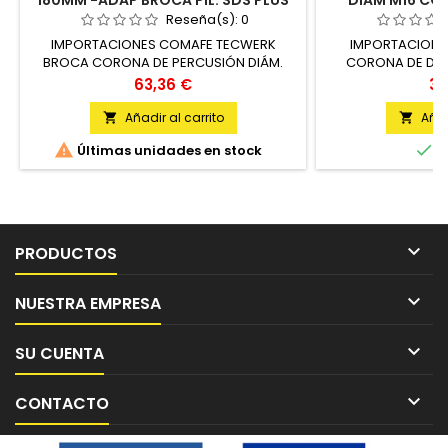
180MM -ADAP BROCA PIL. SDS PLUS
DIAM M16 CO
PROMAT
Reseña(s):
0
IMPORTACIONES COMAFE TECWERK
IMPORTACIONE
BROCA CORONA DE PERCUSIÓN DIÁM.
CORONA DE DIA
NOMINAL 80 MM X L TOTAL 180 UNIDAD
LONGITUD DE TRAB
Precio
Pr
63,36 €
30
Añadir al carrito
Añad




Últimas unidades en stock
E

PRODUCTOS

NUESTRA EMPRESA

SU CUENTA

CONTACTO