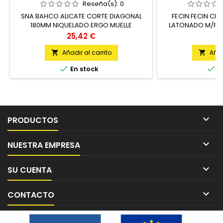
Reseña(s):
0
SNA BAHCO ALICATE CORTE DIAGONAL
FECIN FECIN CE
180MM NIQUELADO ERGO MUELLE
LATONADO M/PLAS
RETRAIBLE UNIDAD
FEC
Precio
P
25,42 €
2
Añadir al carrito
Añad




En stock
E

PRODUCTOS

NUESTRA EMPRESA

SU CUENTA

CONTACTO