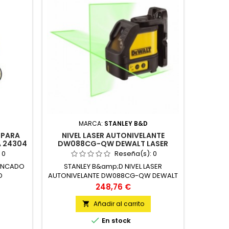
MARCA:
STANLEY B&D
 PARA
NIVEL LASER AUTONIVELANTE
FLEXOM
A 24304
DW088CG-QW DEWALT LASER
VERDE UNIDAD
:
0
Reseña(s):
0
INCADO
STANLEY B&amp;D NIVEL LASER
STANLE
D
AUTONIVELANTE DW088CG-QW DEWALT
194
LASER VERDE UNIDAD
Precio
248,76 €
Añadir al carrito


En stock