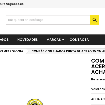
irezaguado.es

OGOS
NOVEDADES
MARCAS
CONTACTA
ON METROLOGIA
COMPÁS CON FIJADOR PUNTA DE ACERO 25 CM A
COMP
ACER
ACH
Referen
Valorac
ACHA AC