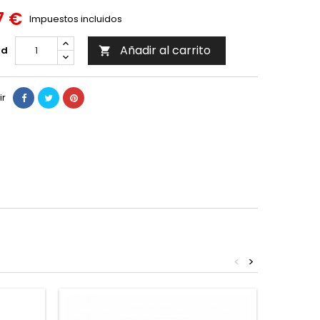
7 €
Impuestos incluidos
Añadir al carrito
ad

ir
<
>