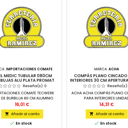
CA:
IMPORTACIONES COMAFE
MARCA:
ACHA
EL MEDIC TUBULAR 080CM
COMPÁS PLANO CINCADO
BUJAS ALU PLATA PROMAT
INTERIORES 30 CM APERTUR
ACHA
Reseña(s):
0
Reseña(s)
RTACIONES COMAFE TECWERK
ACHA ACHA COMPÁS PLANO C
L DE BURBUJA 80 CM ALUMINIO
PARA INTERIORES UNIDA
DO +- 0,5 MM/M PROMAT UNIDAD
Precio
Precio
16,01 €
14,31 €
Añadir al carrito
Añadir al carrito




En stock
En stock