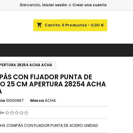
Bienvenido,
Iniciar sesión
o
Crear una cuenta
shopping_cart
Carrito:
0
Productos - 0,00 €
PERTURA 28254 ACHA ACHA
ÁS CON FIJADOR PUNTA DE
O 25 CM APERTURA 28254 ACHA
A
cia
10000967
Marca
ACHA
ión
HA COMPÁS CON FIJADOR PUNTA DE ACERO UNIDAD