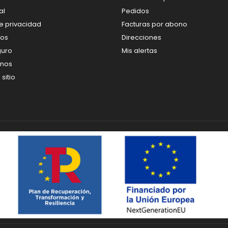
al
Pedidos
de privacidad
Facturas por abono
os
Direcciones
guro
Mis alertas
enos
sitio