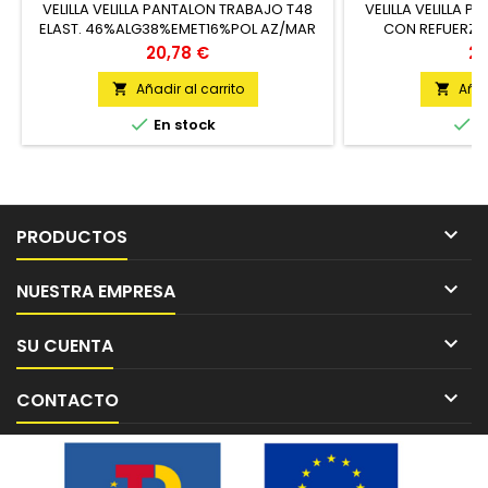
VELILLA VELILLA PANTALON TRABAJO T48
VELILLA VELILLA 
ELAST. 46%ALG38%EMET16%POL AZ/MAR
CON REFUERZO 
STRE UNIDAD
AZNV/
Precio
Pr
20,78 €
22
Añadir al carrito
Añad




En stock
E

PRODUCTOS

NUESTRA EMPRESA

SU CUENTA

CONTACTO