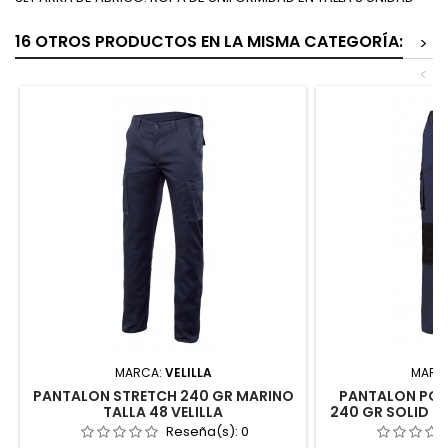
16 OTROS PRODUCTOS EN LA MISMA CATEGORÍA:
>
<
MARCA:
VELILLA
MARC
PANTALON STRETCH 240 GR MARINO
PANTALON POL
TALLA 48 VELILLA
240 GR SOLID M
TALLA 
Reseña(s):
0